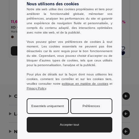
Nous utilisons des cookies
Notre site web utilise des cookies propriétaires et tiers pour
améliorer la fonctionnalité globale, mémoriser vos
préférences, analyser les performances du site et garantir
11,60 €
11,60 €
-23%
-23%
14,99 €
14,99 €
une expérience de navigation fluide et personnalisée, y
XD Collection P279.31
XD Collection P300.32
compris du contenu adapté, des interactions optimisées
Horloge LED en plastique recyclé et bambou Utah RCS
Souris sans fil avec logo lumineux
avec notre site web, et de la publicité.
Vous pouvez gérer vos préférences de cookies à tout
moment. Les cookies essentiels ne peuvent pas être
désactivés car ils sont requis pour le bon fonctionnement
Ajouter au Panier
Ajouter au Panier
du site. Cependant, vous pouvez choisir d’accepter ou de
bloquer d'autres types de cookies, tels que ceux utilisés
pour la personnalisation, l'analyse et la publicité.
Affichage De Tous Les Produits.
Pour plus de détails sur la façon dont nous utilisons les
cookies, comment les contrôler et sur les cookies tiers,
veuillez consulter notre
politique en matière de cookies
et
Privacy Policy
.
Contactez-nous
Essentiels uniquement
Préférences
Laissez-nous vous aider
Accepter tout
Notre entreprise