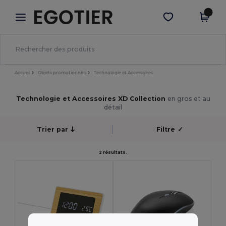
×
Appli Egotier
Obtenir l'appli
Meilleurs prix sur l’app !
Accueil
Objets promotionnels
Technologie et Accessoires
Technologie et Accessoires XD Collection
en gros et au
détail
Trier par
Filtre
✓
2 résultats.