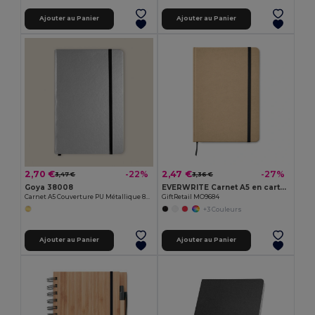
Ajouter au Panier
Ajouter au Panier
2,70 €
2,47 €
-22%
-27%
3,47 €
3,36 €
Goya 38008
EVERWRITE Carnet A5 en carton recyclé
Carnet A5 Couverture PU Métallique 80 Feuilles LUMINE
GiftRetail MO9684
+3 Couleurs
Ajouter au Panier
Ajouter au Panier