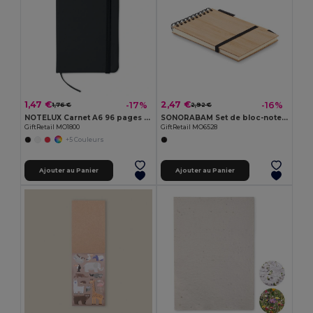
1,47 €
2,47 €
-17%
-16%
1,76 €
2,92 €
NOTELUX Carnet A6 96 pages lignées
SONORABAM Set de bloc-notes A6 en bambou
GiftRetail MO1800
GiftRetail MO6528
+5 Couleurs
Ajouter au Panier
Ajouter au Panier