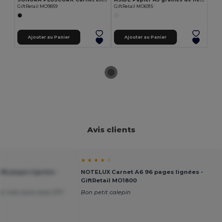
GiftRetail MO9859
GiftRetail MO6915
Ajouter au Panier
Ajouter au Panier
Avis clients
★ ★ ★ ★ ☆
6 pages lignées -
NOTELUX Carnet A6 96 pages lignées -
GiftRetail MO1800
ar mes soins avec DTF
Bon petit calepin