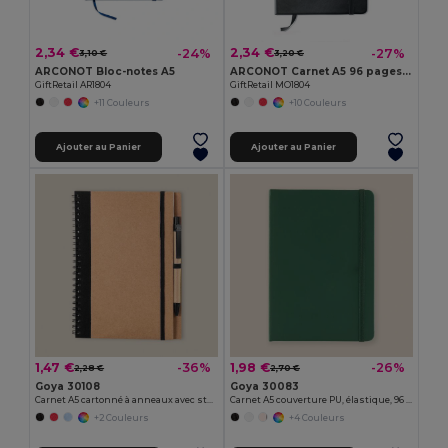
2,34 €
2,34 €
-24%
-27%
3,10 €
3,20 €
ARCONOT Bloc-notes A5
ARCONOT Carnet A5 96 pages lignées
GiftRetail AR1804
GiftRetail MO1804
+11 Couleurs
+10 Couleurs
Ajouter au Panier
Ajouter au Panier
1,47 €
1,98 €
-36%
-26%
2,28 €
2,70 €
Goya 30108
Goya 30083
Carnet A5 cartonné à anneaux avec stylo RECIKLA
Carnet A5 couverture PU, élastique, 96 pages LUXE
+2 Couleurs
+4 Couleurs