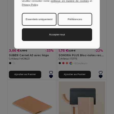
veuillez consulter notre
politique en matière de cookies
et
Privacy Policy
.
Essentiels uniquement
Préférences
Accepter tout
3,00 €
1,75 €
-33%
-22%
4,48 €
2,25 €
SUBER Carnet A5 avec liège
SONORA PLUS Bloc-notes recyclé et stylo
GiftRetail MO9623
GiftRetail IT3775
+2 Couleurs
Ajouter au Panier
Ajouter au Panier