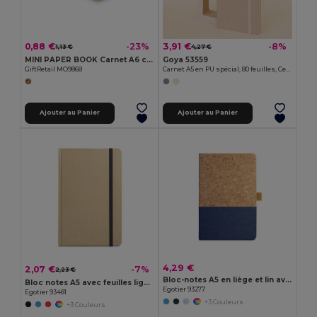
0,88 €
3,91 €
-23%
-8%
1,13 €
4,27 €
MINI PAPER BOOK Carnet A6 couv en carton
Goya 53559
GiftRetail MO9868
Carnet A5 en PU spécial, 80 feuilles, Certifié FSC DRIVA
Ajouter au Panier
Ajouter au Panier
4,29 €
2,07 €
-7%
2,23 €
Bloc-notes A5 en liège et lin avec pages lignées
Bloc notes A5 avec feuilles lignées
Egotier 93277
Egotier 93481
+3 Couleurs
+3 Couleurs