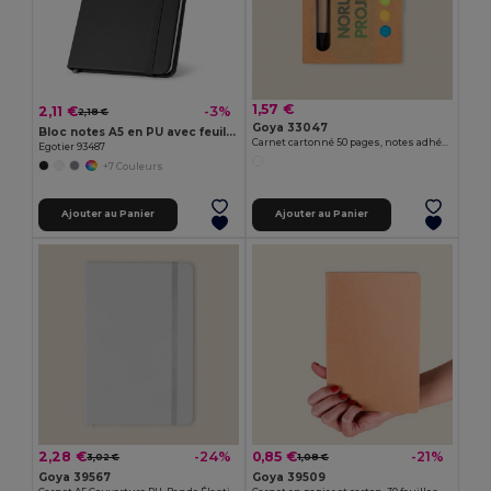
1,57 €
2,11 €
-3%
2,18 €
Goya 33047
Bloc notes A5 en PU avec feuilles unies
Carnet cartonné 50 pages, notes adhésives colorées & stylo NOTE
Egotier 93487
+7 Couleurs
Ajouter au Panier
Ajouter au Panier
2,28 €
0,85 €
-24%
-21%
3,02 €
1,08 €
Goya 39567
Goya 39509