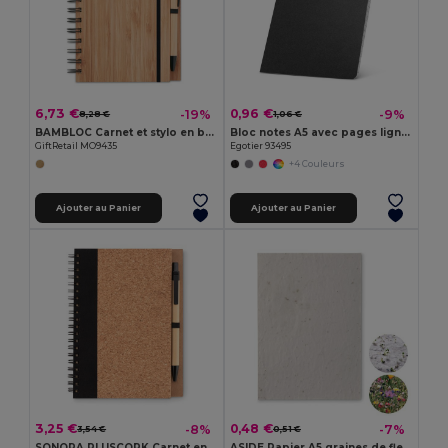
6,73 €
0,96 €
-19%
-9%
8,28 €
1,06 €
BAMBLOC Carnet et stylo en bambou
Bloc notes A5 avec pages lignées
GiftRetail MO9435
Egotier 93495
+4 Couleurs
Ajouter au Panier
Ajouter au Panier
3,25 €
0,48 €
-8%
-7%
3,54 €
0,51 €
SONORA PLUSCORK Carnet en liège avec stylo
ASIDE Papier A5 graines de fleurs