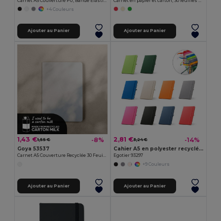
Carnet A5 Couverture PU, Bande Élastique, 96 Feuilles Rayées Crème LINED
Carnet en papier et carton, 30 feuilles crème lignées PARTNER
+4 Couleurs
Ajouter au Panier
Ajouter au Panier
1,43 €
2,81 €
-8%
-14%
1,55 €
3,24 €
Goya 53537
Cahier A5 en polyester recyclé (100% rPET) avec pages lignées
Carnet A5 Couverture Recyclée 30 Feuilles MAZIWA
Egotier 93297
+9 Couleurs
Ajouter au Panier
Ajouter au Panier