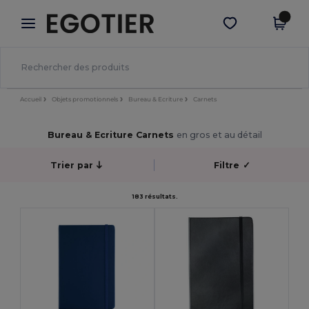
×
Appli Egotier
Obtenir l'appli
Meilleurs prix sur l’app !
Accueil
Objets promotionnels
Bureau & Ecriture
Carnets
Bureau & Ecriture Carnets
en gros et au détail
Trier par
Filtre
✓
183 résultats.