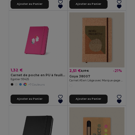
Ajouter au Panier
Ajouter au Panier
1,32 €
2,51 €
-21%
3,17 €
Carnet de poche en PU à feuilles non-lignées
Goya 38007
Egotier 93425
Carnet A5 en Liège avec Marque-page CORK
+7 Couleurs
Ajouter au Panier
Ajouter au Panier