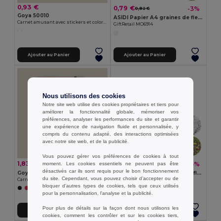
0,93 €
0,79 €
-3%
0,82 €
Goya 50010
ASIDI Papier A4 graines de fleurs
Carnet amusant avec stickers et coloriage HERD
GiftRetail MO6914
Ajouter au Panier
Ajouter au Panier
Nous utilisons des cookies
Notre site web utilise des cookies propriétaires et tiers pour
améliorer la fonctionnalité globale, mémoriser vos
préférences, analyser les performances du site et garantir
une expérience de navigation fluide et personnalisée, y
compris du contenu adapté, des interactions optimisées
avec notre site web, et de la publicité.
Vous pouvez gérer vos préférences de cookies à tout
1,83 €
0,35 €
-10%
-5%
moment. Les cookies essentiels ne peuvent pas être
2,02 €
0,37 €
désactivés car ils sont requis pour le bon fonctionnement
Goya 50031
ASIDO Papier A6 graines de fleurs
du site. Cependant, vous pouvez choisir d’accepter ou de
Carnet cartonné 60 feuilles crème élastique LOFT
GiftRetail MO6916
bloquer d'autres types de cookies, tels que ceux utilisés
+1 Couleurs
pour la personnalisation, l'analyse et la publicité.
Pour plus de détails sur la façon dont nous utilisons les
Ajouter au Panier
Ajouter au Panier
cookies, comment les contrôler et sur les cookies tiers,