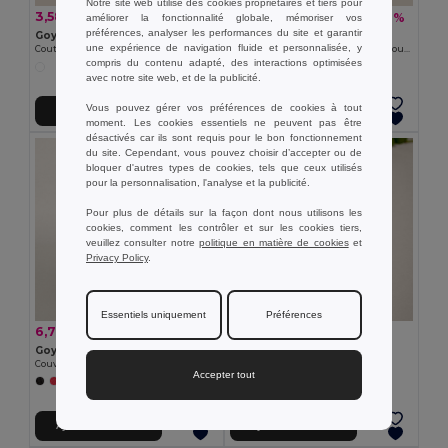
Notre site web utilise des cookies propriétaires et tiers pour
3,58 €
0,61 €
-1%
-9%
améliorer la fonctionnalité globale, mémoriser vos
3,62 €
0,68 €
préférences, analyser les performances du site et garantir
Goya 38072
Goya 52085
une expérience de navigation fluide et personnalisée, y
Couteau de poche compact en acier inoxydable avec manche en bois naturel HUMAN
Boîte en carton auto-assemblable pour mugs CUPPA
compris du contenu adapté, des interactions optimisées
avec notre site web, et de la publicité.
Vous pouvez gérer vos préférences de cookies à tout
Ajouter au Panier
Ajouter au Panier
moment. Les cookies essentiels ne peuvent pas être
désactivés car ils sont requis pour le bon fonctionnement
du site. Cependant, vous pouvez choisir d’accepter ou de
bloquer d'autres types de cookies, tels que ceux utilisés
pour la personnalisation, l'analyse et la publicité.
Pour plus de détails sur la façon dont nous utilisons les
cookies, comment les contrôler et sur les cookies tiers,
veuillez consulter notre
politique en matière de cookies
et
Privacy Policy
.
Essentiels uniquement
Préférences
0,77 €
6,76 €
-3%
6,96 €
Goya 50011
Goya 53502
BROSSE DE SORCIER
Couverture polaire polyester 150 gr/m² KAINGA
Accepter tout
Ajouter au Panier
Ajouter au Panier