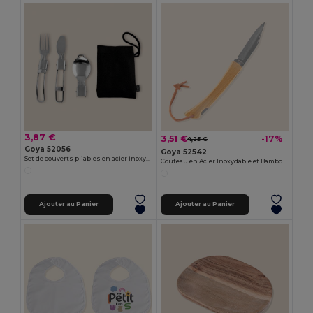
3,87 €
3,51 €
-17%
4,25 €
Goya 52056
Goya 52542
Set de couverts pliables en acier inoxydable CLIMB
Couteau en Acier Inoxydable et Bambou HABA
Ajouter au Panier
Ajouter au Panier