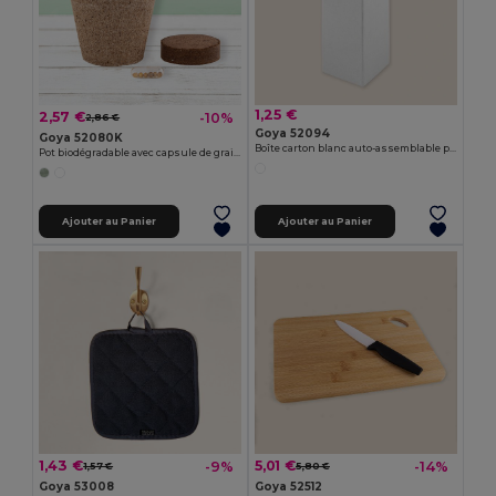
1,25 €
2,57 €
-10%
2,86 €
Goya 52094
Goya 52080K
Boîte carton blanc auto-assemblable pour bouteilles BOTTLE
Pot biodégradable avec capsule de graines CERES
Ajouter au Panier
Ajouter au Panier
1,43 €
5,01 €
-9%
-14%
1,57 €
5,80 €
Goya 53008
Goya 52512