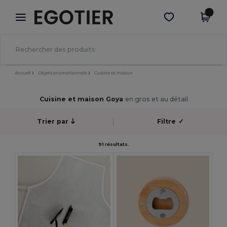
×
Appli Egotier
Obtenir l'appli
Meilleurs prix sur l’app !
Accueil
Objets promotionnels
Cuisine et maison
Cuisine et maison Goya
en gros et au détail
Trier par
Filtre
✓
91 résultats.