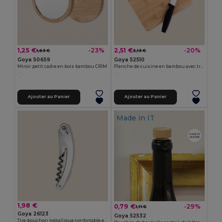
1,25 €
2,51 €
-23%
-20%
1,63 €
3,13 €
Goya 50659
Goya 52510
Miroir petit cadre en bois bambou CRIM
Planche de cuisine en bambou avec trou JAYA
Ajouter au Panier
Ajouter au Panier
Made in
IT
1,98 €
0,79 €
-29%
1,11 €
Goya 26123
Goya 52532
Tire-bouchon métallique confortable et maniable METAL