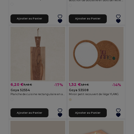
Bouchon de bouteille en bois de hêtre - EU NEPAL
Ajouter au Panier
Ajouter au Panier
6,20 €
1,32 €
-17%
-14%
7,45 €
1,54 €
Goya 52554
Goya 53508
Planche de cuisine rectangulaire en acacia QUILES
Miroir petit recouvert de liège YLANG
Ajouter au Panier
Ajouter au Panier