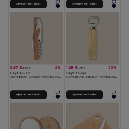
Ajouter au Panier
Ajouter au Panier
2,57 €
1,09 €
-5%
-20%
2,70 €
1,36 €
Goya 39039
Goya 38042
Ouvre-bouteille en acier inoxydable avec poignée SHERRY
Ouvre-bouteille en acier inoxydable avec manche en bois OAK
Ajouter au Panier
Ajouter au Panier