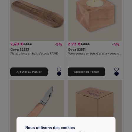
2,49 €
2,72 €
-9%
-4%
2,73 €
2,83 €
Goya 52553
Goya 52551
Plateau long en bois d'acacia FARID
Porte-bougie en bois d'acacia + bougie 10gr SAMAY
Ajouter au Panier
Ajouter au Panier
Nous utilisons des cookies