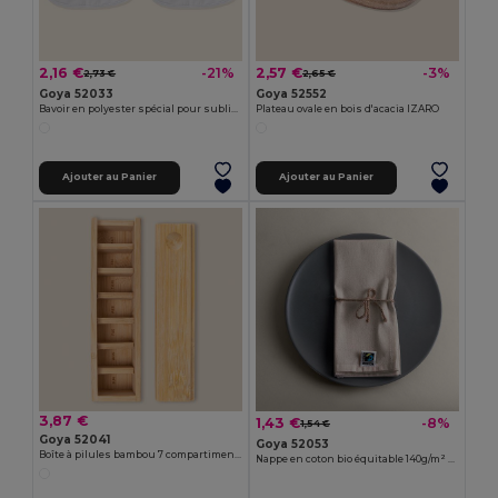
2,16 €
2,57 €
-21%
-3%
2,73 €
2,65 €
Goya 52033
Goya 52552
Bavoir en polyester spécial pour sublimation NAPPY
Plateau ovale en bois d'acacia IZARO
Ajouter au Panier
Ajouter au Panier
3,87 €
1,43 €
-8%
1,54 €
Goya 52041
Goya 52053
Boîte à pilules bambou 7 compartiments VIRON
Nappe en coton bio équitable 140g/m² CAVE