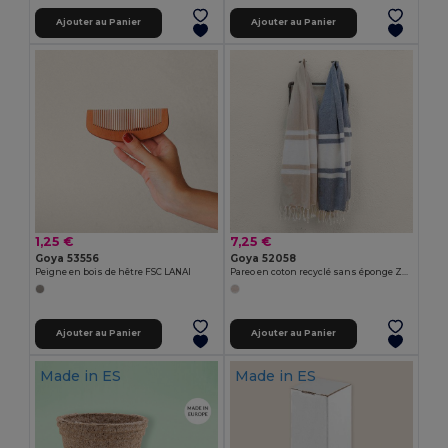
Ajouter au Panier
Ajouter au Panier
1,25 €
7,25 €
Goya 53556
Goya 52058
Peigne en bois de hêtre FSC LANAI
Pareo en coton recyclé sans éponge ZUMEL
Ajouter au Panier
Ajouter au Panier
Made in
ES
Made in
ES