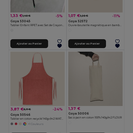
1,33 €
1,07 €
-5%
-11%
1,40 €
1,20 €
Goya 53045
Goya 52572
Tablier Enfant RPET avec Set de Crayons COOKER
Ouvre-bouteille magnétique en bambou et métal ZUG
Ajouter au Panier
Ajouter au Panier
1,37 €
3,87 €
-24%
5,11 €
Goya 50006
Goya 50546
Sac à pain en coton 100% 140g/m2 FLOUR
Tablier en coton recyclé 140gr/m2 WATERFALL
+1 Couleurs