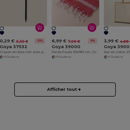
0,29 €
6,99 €
3,99 €
-3%
-1%
0,30 €
7,09 €
4,88
Goya 37532
Goya 39000
Goya 3900
Crayon en bois noir avec pompon multicolore GINGER
Pareo Fouta 90x180 cm, Coton et Polyester ZANZIBAR
+3 Couleurs
+5 Couleurs
+1 Couleurs
Afficher tout