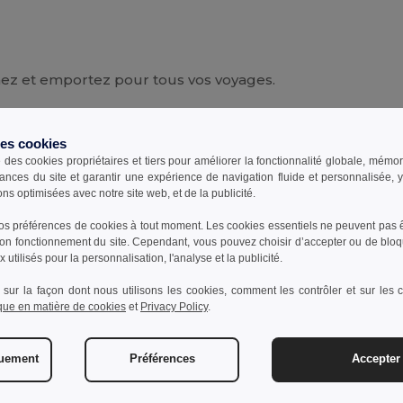
rmez et emportez pour tous vos voyages.
retien
des cookies
e des cookies propriétaires et tiers pour améliorer la fonctionnalité globale, mémo
ances du site et garantir une expérience de navigation fluide et personnalisée,
ons optimisées avec notre site web, et de la publicité.
s préférences de cookies à tout moment. Les cookies essentiels ne peuvent pas êt
bon fonctionnement du site. Cependant, vous pouvez choisir d’accepter ou de bloq
 utilisés pour la personnalisation, l'analyse et la publicité.
Délais
 sur la façon dont nous utilisons les cookies, comment les contrôler et sur les co
ique en matière de cookies
et
Privacy Policy
.
5-6 jours ouvrés
quement
Préférences
Accepter 