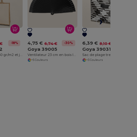
4,75 €
6,39 €
-18%
-30%
-21%
 €
6,74 €
8,10 €
2
Goya 39005
Goya 39031
Sac en coton 230 gr/m2 et jute laminé SHOPPER
Ventilateur 23 cm en bois laqué et polyester LACARED
Sac de plage tressé grande capacité COAST
+5 Couleurs
+3 Couleurs