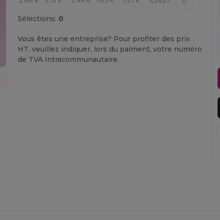
2.66
2.51
2.44
1.63
1.55
43657
€
€
€
€
€
Sélections:
0
Vous êtes une entreprise? Pour profiter des prix
HT, veuillez indiquer, lors du paiment, votre numéro
de TVA Intracommunautaire.
s