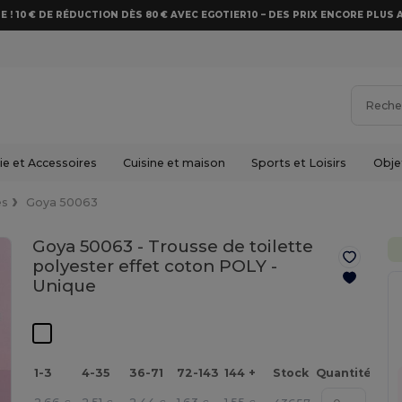
E ! 10 € DE RÉDUCTION DÈS 80 € AVEC EGOTIER10 – DES PRIX ENCORE PLUS 
e et Accessoires
Cuisine et maison
Sports et Loisirs
Obje
s
Goya 50063
Goya 50063 - Trousse de toilette
polyester effet coton POLY -
Unique
1-3
4-35
36-71
72-143
144 +
Stock
Quantité