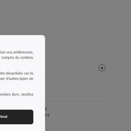
riser vos préférences,
 y compris du contenu
re désactivés car ils
uer d'autres types de
Prix
okies tiers, veuillez
À partir de 4.99 €
Livraison gratuite à 549 €
tout