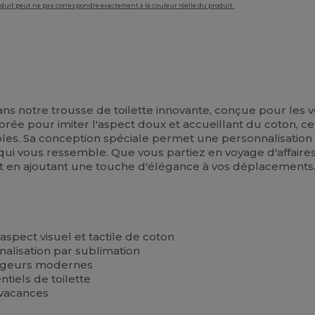
roduit peut ne pas correspondre exactement à la couleur réelle du produit.
 dans notre trousse de toilette innovante, conçue pour l
rée pour imiter l'aspect doux et accueillant du coton, cet
ibles. Sa conception spéciale permet une personnalisation p
e qui vous ressemble. Que vous partiez en voyage d'affaire
ut en ajoutant une touche d'élégance à vos déplacements
spect visuel et tactile de coton
alisation par sublimation
yageurs modernes
ntiels de toilette
 vacances