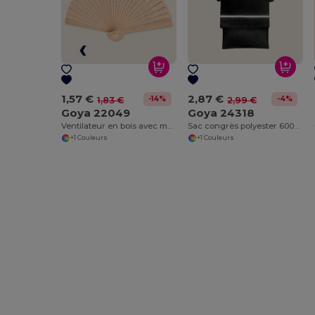
1,57 €
2,87 €
-14%
-4%
1,83 €
2,99 €
Goya 22049
Goya 24318
Ventilateur en bois avec motifs décoratifs SWEET
Sac congrès polyester 600D compartiments réfléchissant REFLECT
+1 Couleurs
+1 Couleurs