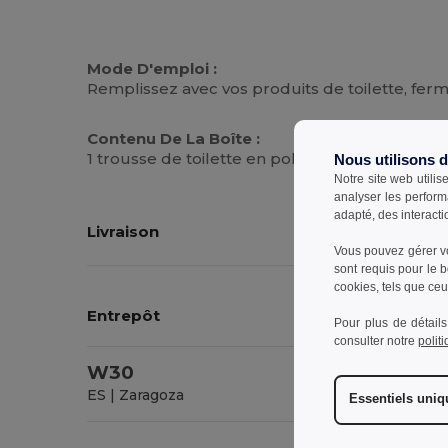
Mode D'emploi :
Remplissez avec vos produits de toilette, fe
Contenu De La Boîte :
1 trousse de toilette en polyester, Guide d'ent
Nous utilisons 
Notre site web utilis
analyser les perform
adapté, des interacti
Livraison
Vous pouvez gérer vo
sont requis pour le 
cookies, tels que ceux
Entrepôt
Transporteur*
Pour plus de détails
consulter notre
polit
W30
UPS
ES | Zaragoza
Essentiels uni