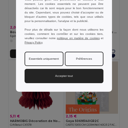
moment. Les cookies essentiels ne peuvent pas être
désactivés car ils sont requis pour le bon fonctionnement
du site. Cependant, vous pouvez choisir d’accepter ou de
bloquer d'autres types de cookies, tels que ceux utilisés
pour la personnalisation, l'analyse et la publicité.
2,09 €
1,31 €
Pour plus de détails sur la façon dont nous utilisons les
Bougie décorative
HARMOBAUBLE Porte-boules de Noël pliable
cookies, comment les contrôler et sur les cookies tiers,
Egotier 95836
GiftRetail CX1576
veuillez consulter notre
politique en matière de cookies
et
Privacy Policy
.
Ajouter au Panier
Ajouter au Panier
Essentiels uniquement
Préférences
Accepter tout
5,11 €
2,15 €
HARMOBIG Décoration de Noël en papier
Goya 50695140GR2C
GiftRetail CX1578
CARTE 15X10 CM GERMINA 140GR 2 FACES