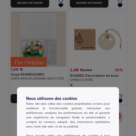
Ajouter au Panier
Ajouter au Panier
1,99 €
2,08 €
-16%
2,49 €
Goya 50695140GR1C
ROSEED Décoration en bois
CARTE 15X10 CM GERMINA 140GR 1 CÔTÉ
GiftRetail CX1556
Nous utilisons des cookies
Ajouter au Panier
Ajouter au Panier
Notre site web utilise des cookies propriétaires et tiers pour
améliorer la fonctionnalité globale, mémoriser vos
préférences, analyser les performances du site et garantir
une expérience de navigation fluide et personnalisée, y
compris du contenu adapté, des interactions optimisées
avec notre site web, et de la publicité.
Vous pouvez gérer vos préférences de cookies à tout