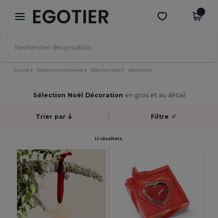
×
Appli Egotier
Obtenir l'appli
Meilleurs prix sur l’app !
Accueil
Objets promotionnels
Sélection Noël
Décoration
Sélection Noël Décoration
en gros et au détail
Trier par
Filtre
✓
12 résultats.