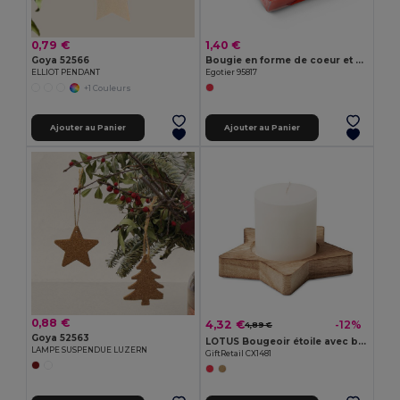
0,79 €
1,40 €
Goya 52566
Bougie en forme de coeur et base en verre
ELLIOT PENDANT
Egotier 95817
+1 Couleurs
Ajouter au Panier
Ajouter au Panier
0,88 €
4,32 €
-12%
4,89 €
Goya 52563
LOTUS Bougeoir étoile avec bougie
LAMPE SUSPENDUE LUZERN
GiftRetail CX1481