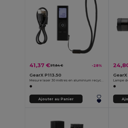
41,37 €
24,8
57,84 €
-28%
GearX P113.50
GearX
Mesure laser 30 mètres en aluminium recyclé Gear X RCS
Ajouter au Panier
Aj