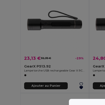
23,13 €
24,8
32,35 €
-29%
GearX P513.92
GearX
Lampe torche USB rechargeable Gear X RCS en aluminium recyclé, grande
Ajouter au Panier
Aj