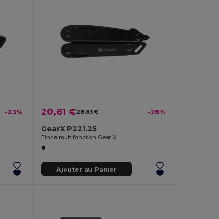
20,61 €
-23%
28,83 €
-28%
GearX P221.25
Pince multifonction Gear X
Ajouter au Panier