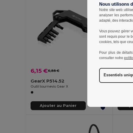
Nous utilisons 
Notre site web utilis
analyser les perform
adapté, des interacti
Vous pouvez gérer vo
sont requis pour le 
cookies, tels que ceux
Pour plus de détails
consulter notre
polit
6,15 €
13,39
6,88 €
-11%
Essentiels uni
GearX P514.52
GearX
Outil tournevis Gear X
Ajouter au Panier
Aj