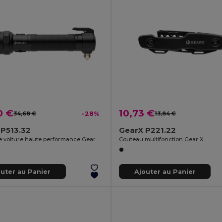
0 €
10,73 €
34,68 €
-28%
13,84 €
 P513.32
GearX P221.22
Lampe de voiture haute performance Gear X RCS en aluminium recyclé.
Couteau multifonction Gear X
outer au Panier
Ajouter au Panier