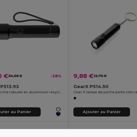
0 €
9,88 €
34,68 €
-28%
12,75 €
 P513.93
GearX P514.50
Lampe torche robuste en aluminium recyclé RCS, rechargeable par USB.
outer au Panier
Ajouter au Panier