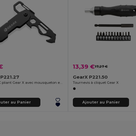
€
13,39 €
17,27 €
 P221.27
GearX P221.50
Outil EDC pliant Gear X avec mousqueton et ouvre-colis
Tournevis à cliquet Gear X
outer au Panier
Ajouter au Panier