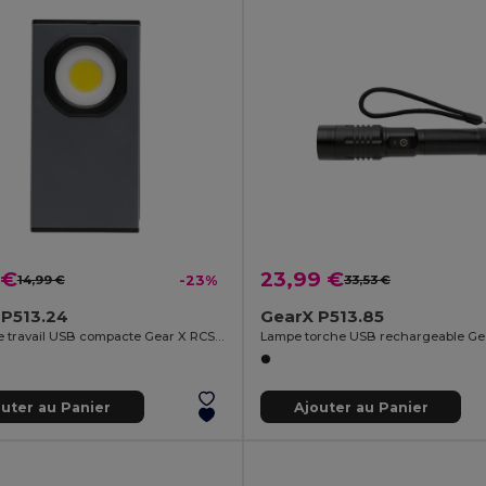
 €
23,99 €
14,99 €
-23%
33,53 €
 P513.24
GearX P513.85
Lampe de travail USB compacte Gear X RCS en plastique recyclé 260 lumens
Lampe torche USB rechargeable Ge
outer au Panier
Ajouter au Panier