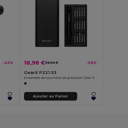
18,98 €
-22%
26,54 €
-29%
GearX P221.53
Ensemble de tournevis de précision Gear X 31 en 1
Ajouter au Panier