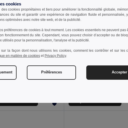
des cookies
e des cookies propriétaires et tiers pour améliorer la fonctionnalité globale, mémo
ances du site et garantir une expérience de navigation fluide et personnalisée,
ons optimisées avec notre site web, et de la publicité.
s préférences de cookies à tout moment. Les cookies essentiels ne peuvent pas êt
bon fonctionnement du site. Cependant, vous pouvez choisir d’accepter ou de bloq
 utilisés pour la personnalisation, l'analyse et la publicité.
 sur la façon dont nous utilisons les cookies, comment les contrôler et sur les co
ique en matière de cookies
et
Privacy Policy
.
 €
9,27 €
17,27 €
-22%
10,37 €
quement
Préférences
Accepter 
 P518.05
GearX P113.20
Lampe frontale Gear X RCS en plastique avec détecteur de mouvement
outer au Panier
Ajouter au Panier