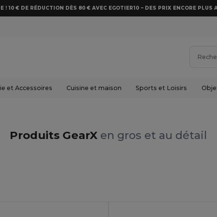
E ! 10 € DE RÉDUCTION DÈS 80 € AVEC EGOTIER10 – DES PRIX ENCORE PLUS 
e et Accessoires
Cuisine et maison
Sports et Loisirs
Obje
Produits GearX
en gros et au détail