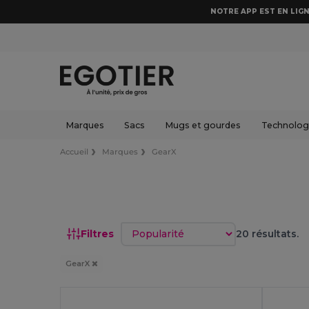
NOTRE APP EST EN LIGN
Marques
Sacs
Mugs et gourdes
Technologi
Accueil
Marques
GearX
Trier par
Filtres
20 résultats.
GearX