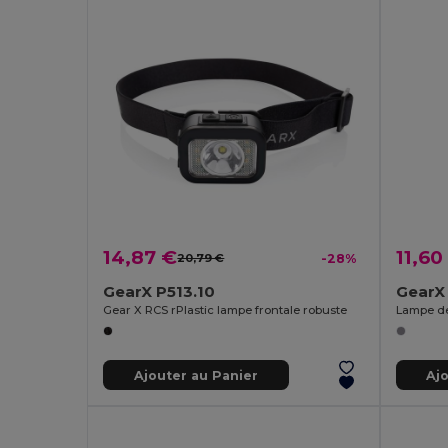
14,87 €
11,60
20,79 €
-28%
GearX P513.10
GearX
Gear X RCS rPlastic lampe frontale robuste
Ajouter au Panier
Aj