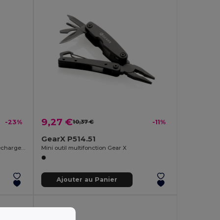
9,27 €
-23%
10,37 €
-11%
GearX P514.51
Gear X lampe de poche porte-clés rechargeable ultra-lumineuse
Mini outil multifonction Gear X
Ajouter au Panier