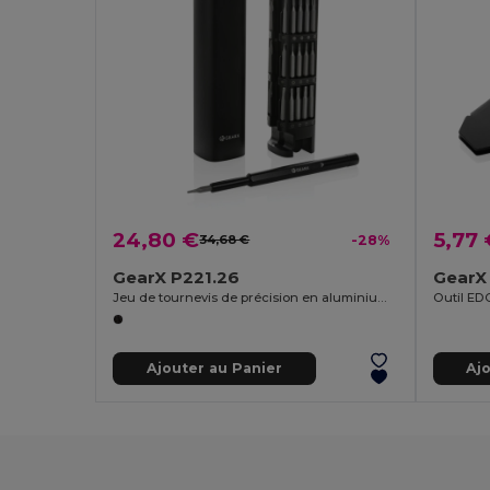
24,80 €
5,77 
34,68 €
-28%
GearX P221.26
GearX
Jeu de tournevis de précision en aluminium recyclé Gear X RCS 46 pièces
Ajouter au Panier
Aj