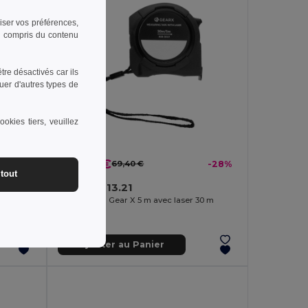
riser vos préférences,
 y compris du contenu
re désactivés car ils
uer d'autres types de
okies tiers, veuillez
49,63 €
-11%
69,40 €
-28%
tout
GearX P113.21
Mètre ruban Gear X 5M avec fonction de rétraction lente/rapide
Mètre ruban Gear X 5 m avec laser 30 m
Ajouter au Panier