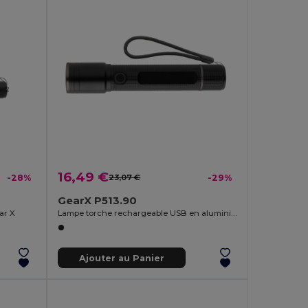
16,49 €
-28%
23,07 €
-29%
GearX P513.90
ar X
Lampe torche rechargeable USB en aluminium recyclé Gear X RCS
Ajouter au Panier