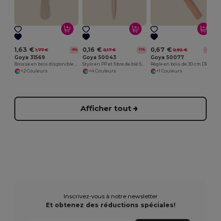
1,63 €
0,16 €
0,67 €
1,77 €
0,17 €
0,92 €
-8%
-11%
-28%
Goya 31569
Goya 50043
Goya 50077
Brosse en bois disponible en couleurs PROVENCE
Stylo en PP et fibre de blé SKA
Règle en bois de 30 cm DROIT
+2 Couleurs
+4 Couleurs
+1 Couleurs
Afficher tout
Inscrivez-vous à notre newsletter
Et obtenez des réductions spéciales!