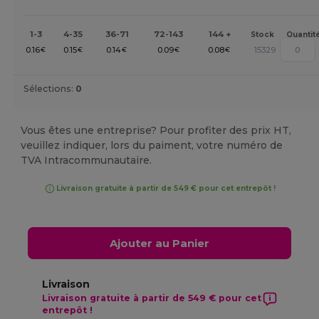
1-3
4-35
36-71
72-143
144 +
Stock
Quantit
0.16
0.15
0.14
0.09
0.08
15329
€
€
€
€
€
Sélections:
0
Vous êtes une entreprise? Pour profiter des prix HT,
veuillez indiquer, lors du paiment, votre numéro de
TVA Intracommunautaire.
Livraison gratuite à partir de 549 € pour cet entrepôt !
Ajouter au Panier
Livraison
Livraison gratuite à partir de 549 € pour cet
entrepôt !