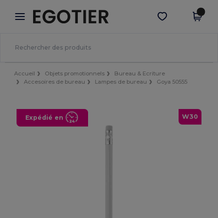
×
Appli Egotier
Obtenir l'appli
Meilleurs prix sur l’app !
Accueil
Objets promotionnels
Bureau & Ecriture
Accesoires de bureau
Lampes de bureau
Goya 50555
W30
Expédié en