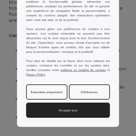
tous ceux qui cherchent à allier style et
améliorer la fonctionnalité globale, mémoriser vos
préférences, analyser les performances du site et garantir
fonctionnalité. Faites l'expérience d'une écriture
une expérience de navigation fluide et personnalisée, y
fluide et sécurisée avec notre crayon
compris du contenu adapté, des interactions optimisées
antibactérien.
avec notre site web, et de la publicité.
Vous pouvez gérer vos préférences de cookies à tout
moment. Les cookies essentiels ne peuvent pas être
Caractéristiques :
désactivés car ils sont requis pour le bon fonctionnement
du site. Cependant, vous pouvez choisir d’accepter ou de
bloquer d'autres types de cookies, tels que ceux utilisés
Fabriqué à partir de bois de haute qualité
pour la personnalisation, l'analyse et la publicité.
pour une durabilité et un respect de
Pour plus de détails sur la façon dont nous utilisons les
l'environnement.
cookies, comment les contrôler et sur les cookies tiers,
Finition antibactérienne pour une protection
veuillez consulter notre
politique en matière de cookies
et
optimale contre les bactéries.
Privacy Policy
.
Accompagné d'un certificat d'efficacité
antibactérienne, garantissant sa capacité de
protection.
Essentiels uniquement
Préférences
Design élégant avec une prise en main
confortable, idéal pour une utilisation
prolongée.
Accepter tout
Parfait pour une utilisation quotidienne à
l'école, au bureau ou à la maison.