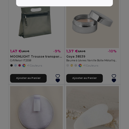
1,47 €
1,37 €
-9%
-10%
1,62 €
1,52 €
MOONLIGHT Trousse transparente
Goya 38539
GiftRetail IT2558
Baume à Lèvres Vanille Boîte Métallique 6,5g SPARK
+1 Couleurs
+1 Couleurs
Ajouter au Panier
Ajouter au Panier