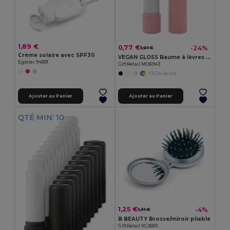
1,89 €
0,77 €
-24%
1,01 €
Crème solaire avec SPF30
VEGAN GLOSS Baume à lèvres végan
Egotier 94891
GiftRetail MO6943
+3 Couleurs
Ajouter au Panier
Ajouter au Panier
QTÉ MIN: 10
1,25 €
-4%
1,31 €
B BEAUTY Brosse/miroir pliable
GiftRetail KC2683