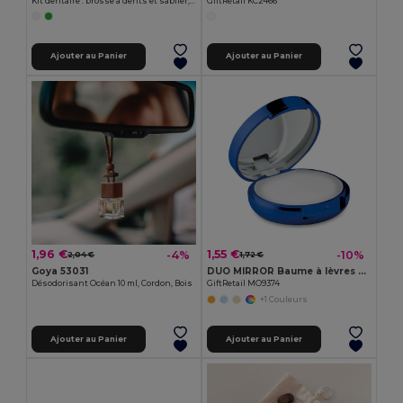
Kit dentaire : brosse à dents et sablier, pochette coton
GiftRetail KC2466
Ajouter au Panier
Ajouter au Panier
1,96 €
1,55 €
-4%
-10%
2,04 €
1,72 €
Goya 53031
DUO MIRROR Baume à lèvres miroir
Désodorisant Océan 10 ml, Cordon, Bois
GiftRetail MO9374
+1 Couleurs
Ajouter au Panier
Ajouter au Panier