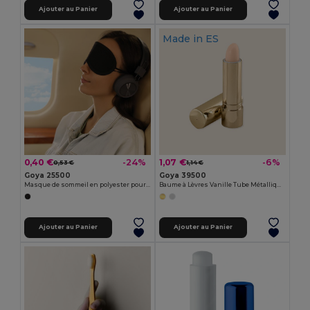
Ajouter au Panier
Ajouter au Panier
Made in
ES
0,40 €
1,07 €
-24%
-6%
0,53 €
1,14 €
Goya 25500
Goya 39500
Masque de sommeil en polyester pour voyages MASK
Baume à Lèvres Vanille Tube Métallique 4,5g HYDRA
Ajouter au Panier
Ajouter au Panier