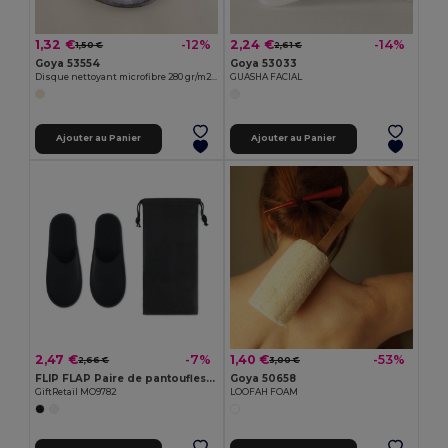
1,32 €
2,24 €
-12%
-14%
1,50 €
2,61 €
Goya 53554
Goya 53033
Disque nettoyant microfibre 280 gr/m2 visage CONTOUR
GUASHA FACIAL
Ajouter au Panier
Ajouter au Panier
2,47 €
1,40 €
-7%
-53%
2,66 €
3,00 €
FLIP FLAP Paire de pantoufles & pochette
Goya 50658
GiftRetail MO9782
LOOFAH FOAM