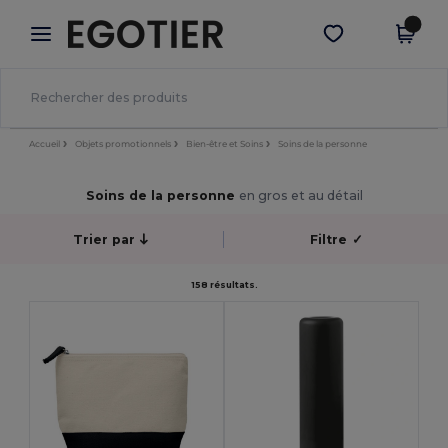
×
Appli Egotier
Obtenir l'appli
Meilleurs prix sur l’app !
Accueil
Objets promotionnels
Bien-être et Soins
Soins de la personne
Soins de la personne
en gros et au détail
Trier par
Filtre
✓
158 résultats.