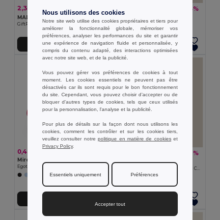
2,34 €
1,11 €
-7%
-13%
2,51 €
1,28 €
Nous utilisons des cookies
MALAY Miroir de poche en bambou
Goya 39008
Notre site web utilise des cookies propriétaires et tiers pour
GiftRetail MO6406
Peigne en bois naturel LAND
améliorer la fonctionnalité globale, mémoriser vos
préférences, analyser les performances du site et garantir
une expérience de navigation fluide et personnalisée, y
Ajouter au Panier
Ajouter au Panier
compris du contenu adapté, des interactions optimisées
avec notre site web, et de la publicité.
Vous pouvez gérer vos préférences de cookies à tout
moment. Les cookies essentiels ne peuvent pas être
désactivés car ils sont requis pour le bon fonctionnement
du site. Cependant, vous pouvez choisir d’accepter ou de
bloquer d'autres types de cookies, tels que ceux utilisés
pour la personnalisation, l'analyse et la publicité.
Pour plus de détails sur la façon dont nous utilisons les
cookies, comment les contrôler et sur les cookies tiers,
veuillez consulter notre
politique en matière de cookies
et
Privacy Policy
.
0,43 €
5,51 €
-8%
6,02 €
Miroir de poche
Goya 50654
Egotier 94853
Balles de massage en liège avec sac COLTON
Essentiels uniquement
Préférences
Ajouter au Panier
Ajouter au Panier
Accepter tout
Made in
ES