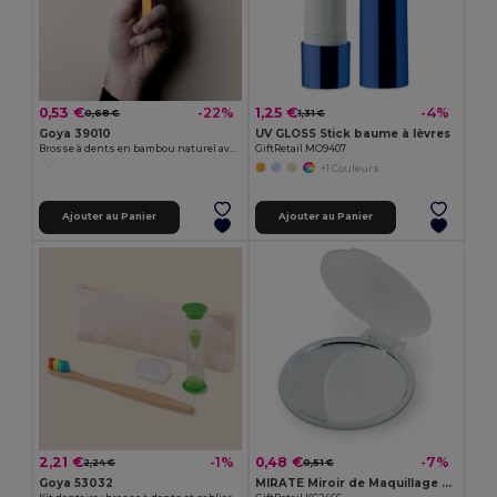
0,53 €
1,25 €
-22%
-4%
0,68 €
1,31 €
Goya 39010
UV GLOSS Stick baume à lèvres
Brosse à dents en bambou naturel avec capuchon HABITAT
GiftRetail MO9407
+1 Couleurs
Ajouter au Panier
Ajouter au Panier
2,21 €
0,48 €
-1%
-7%
2,24 €
0,51 €
Goya 53032
MIRATE Miroir de Maquillage Compact Élégant