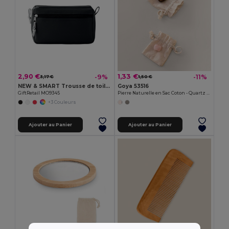
2,90 €
1,33 €
-9%
-11%
3,17 €
1,50 €
NEW & SMART Trousse de toilette sans PVC
Goya 53516
GiftRetail MO9345
Pierre Naturelle en Sac Coton - Quartz Rose ou Œil de Tigre KITO
+3 Couleurs
Ajouter au Panier
Ajouter au Panier