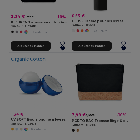
0,53 €
2,34 €
-18%
2,86 €
GLOSS Crème pour les lèvres
KLEUREN Trousse en coton bicolore
GiftRetail IT2698
GiftRetail MO9815
+8 Couleurs
+4 Couleurs
Ajouter au Panier
Ajouter au Panier
Organic Cotton
1,34 €
3,99 €
-10%
4,45 €
UV SOFT Boule baume à lèvres
PORTO BAG Trousse liège & coton
GiftRetail MO9373
GiftRetail MO9817
+1 Couleurs