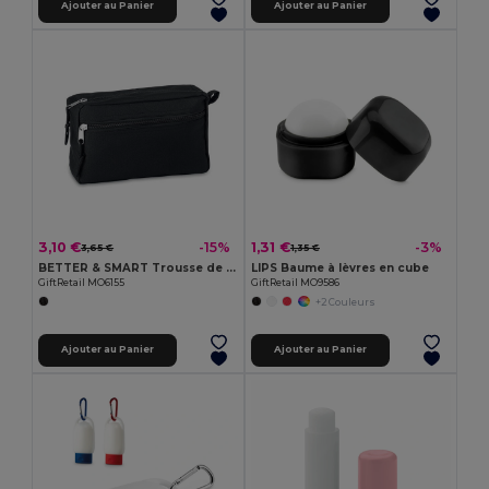
Ajouter au Panier
Ajouter au Panier
3,10 €
1,31 €
-15%
-3%
3,65 €
1,35 €
BETTER & SMART Trousse de toilette en RPET
LIPS Baume à lèvres en cube
GiftRetail MO6155
GiftRetail MO9586
+2 Couleurs
Ajouter au Panier
Ajouter au Panier