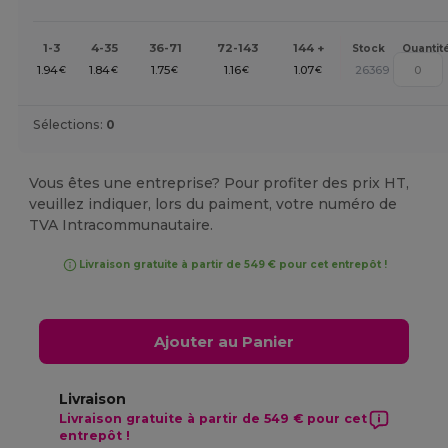
1-3
4-35
36-71
72-143
144 +
Stock
Quantit
1.94
1.84
1.75
1.16
1.07
26369
€
€
€
€
€
Sélections:
0
Vous êtes une entreprise? Pour profiter des prix HT,
veuillez indiquer, lors du paiment, votre numéro de
TVA Intracommunautaire.
Livraison gratuite à partir de 549 € pour cet entrepôt !
Ajouter au Panier
Livraison
Livraison gratuite à partir de 549 € pour cet
entrepôt !