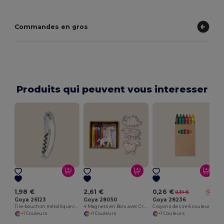
Commandes en gros
Produits qui peuvent vous interesser
1,98 €
2,61 €
0,26 €
0,34 €
-22%
Goya 26123
Goya 28050
Goya 28236
Tire-bouchon métallique confortable et maniable METAL
4 Magnets en Bois avec Crayons SAFARIET
Crayons de cire 6 couleurs, boîte kraft
+1 Couleurs
+1 Couleurs
+1 Couleurs