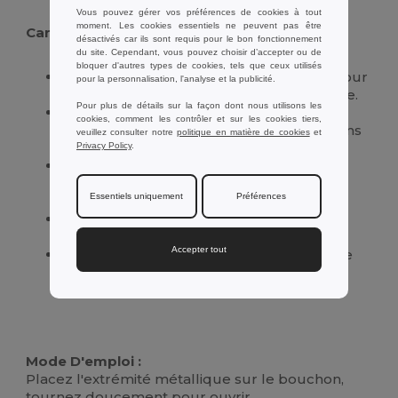
Vous pouvez gérer vos préférences de cookies à tout
moment. Les cookies essentiels ne peuvent pas être
Caractéristiques :
désactivés car ils sont requis pour le bon fonctionnement
du site. Cependant, vous pouvez choisir d’accepter ou de
bloquer d'autres types de cookies, tels que ceux utilisés
Fabriqué en bambou de haute qualité pour
pour la personnalisation, l'analyse et la publicité.
une durabilité et une esthétique naturelle.
Pour plus de détails sur la façon dont nous utilisons les
Intérieur magnétique en métal chromé
cookies, comment les contrôler et sur les cookies tiers,
garantissant une ouverture efficace et sans
veuillez consulter notre
politique en matière de cookies
et
effort.
Privacy Policy
.
Design éco-responsable, parfait pour les
consommateurs soucieux de
Essentiels uniquement
Préférences
l'environnement.
Prise en main confortable, assurant une
utilisation facile et agréable.
Accepter tout
Aspect élégant et moderne, idéal comme
cadeau ou pour embellir votre cuisine.
Mode D'emploi :
Placez l'extrémité métallique sur le bouchon,
tournez doucement pour ouvrir.