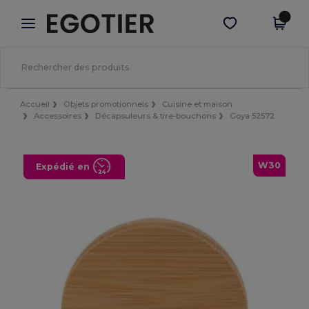
×
Appli Egotier
Obtenir l'appli
Meilleurs prix sur l’app !
Accueil
Objets promotionnels
Cuisine et maison
Accessoires
Décapsuleurs & tire-bouchons
Goya 52572
W30
Expédié en