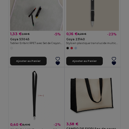
1,33 €
0,16 €
-5%
-23%
1,40 €
0,20 €
Goya 53045
Goya 23140
Tablier Enfant RPET avec Set de Crayons COOKER
Stylo en plastique translucide multicolore TRANSLUCENT
Ajouter au Panier
Ajouter au Panier
3,58 €
0,40 €
-2%
0,41 €
CAMPO DE FIORI Sac de courses en toile de jute