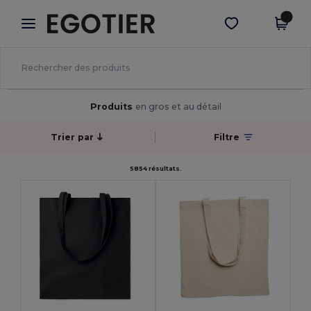
×
Appli Egotier
Obtenir l'appli
Meilleurs prix sur l’app !
Produits
en gros et au détail
Trier par
Filtre
5854 résultats.