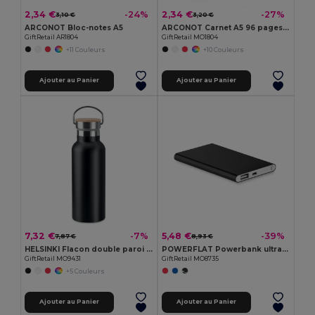
2,34 €
2,34 €
-24%
-27%
3,10 €
3,20 €
ARCONOT Bloc-notes A5
ARCONOT Carnet A5 96 pages lignées
GiftRetail AR1804
GiftRetail MO1804
+11 Couleurs
+10 Couleurs
Ajouter au Panier
Ajouter au Panier
7,32 €
5,48 €
-7%
-39%
7,87 €
8,93 €
HELSINKI Flacon double paroi 500 ml
POWERFLAT Powerbank ultra plat 4000 mAh
GiftRetail MO9431
GiftRetail MO8735
+5 Couleurs
Ajouter au Panier
Ajouter au Panier