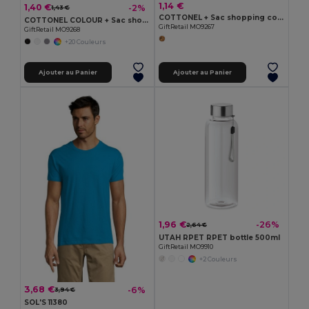
1,14 €
1,40 €
-2%
1,43 €
COTTONEL + Sac shopping coton 140gr/m²
COTTONEL COLOUR + Sac shopping coton 140gr/m²
GiftRetail MO9267
GiftRetail MO9268
+20 Couleurs
Ajouter au Panier
Ajouter au Panier
1,96 €
-26%
2,64 €
UTAH RPET RPET bottle 500ml
GiftRetail MO9910
+2 Couleurs
3,68 €
-6%
3,94 €
SOL'S 11380