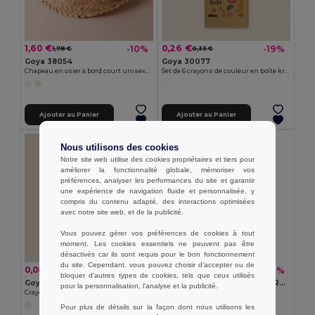
1,60 €
0,26 €
-10%
-19%
1,78 €
0,33 €
Goya 38054
Goya 30077
Chapeau en osier à bord court unisexe JAMAICA
Set de 6 crayons de couleur en boîte kraft KRAFT
Ajouter au Panier
Ajouter au Panier
Nous utilisons des cookies
Notre site web utilise des cookies propriétaires et tiers pour
améliorer la fonctionnalité globale, mémoriser vos
préférences, analyser les performances du site et garantir
une expérience de navigation fluide et personnalisée, y
compris du contenu adapté, des interactions optimisées
avec notre site web, et de la publicité.
Vous pouvez gérer vos préférences de cookies à tout
moment. Les cookies essentiels ne peuvent pas être
désactivés car ils sont requis pour le bon fonctionnement
du site. Cependant, vous pouvez choisir d’accepter ou de
0,08 €
0,26 €
-18%
-36%
0,10 €
0,41 €
bloquer d'autres types de cookies, tels que ceux utilisés
Goya 50555
SUORA Porte-clés en feutre RPET
pour la personnalisation, l'analyse et la publicité.
Crayon en bois antibactérien avec certificat SURGEON
GiftRetail MO6508
+1 Couleurs
Pour plus de détails sur la façon dont nous utilisons les