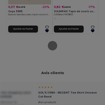
0,37 €
0,82 €
-20%
-17%
0,47 €
1,00 €
Goya 39515
SULIMPAD Tapis de souris sublimation
Stylo en bambou avec clip en aluminium JUNGLE
GiftRetail MO9833
Ajouter au Panier
Ajouter au Panier
Avis clients
★ ★ ★ ★ ★
Sac shopping coton
SOL'S 11380 - REGENT Tee Shirt Unisexe
l MO9268
Col Rond
ideal pour la
Bon produits