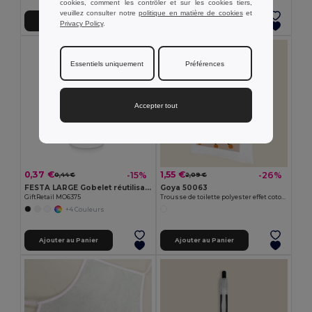
cookies, comment les contrôler et sur les cookies tiers,
veuillez consulter notre
politique en matière de cookies
et
Ajouter au Panier
Ajouter au Panier
Privacy Policy
.
Essentiels uniquement
Préférences
Accepter tout
0,37 €
1,55 €
-15%
-26%
0,44 €
2,09 €
FESTA LARGE Gobelet réutilisable 300ml
Goya 50063
GiftRetail MO6375
Trousse de toilette polyester effet coton POLY
+4 Couleurs
Ajouter au Panier
Ajouter au Panier