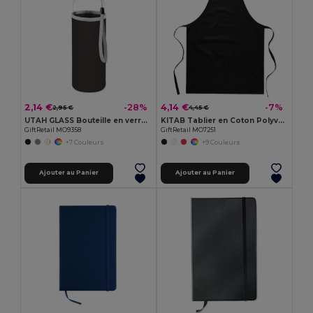
2,14 €
4,14 €
-28%
-7%
2,95 €
4,45 €
UTAH GLASS Bouteille en verre 500ml
KITAB Tablier en Coton Polyvalent pour Cuisine et Jardinage
GiftRetail MO9358
GiftRetail MO7251
+7 Couleurs
+9 Couleurs
Ajouter au Panier
Ajouter au Panier