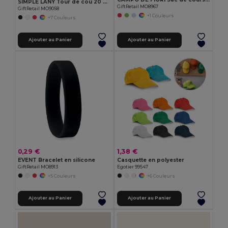
SIMPLE LANY Tour de cou 20 mm
GiftRetail MO8967
GiftRetail MO9058
+1 Couleurs
+7 Couleurs
Ajouter au Panier
Ajouter au Panier
0,29 €
1,38 €
EVENT Bracelet en silicone
Casquette en polyester
GiftRetail MO8913
Egotier 99547
+5 Couleurs
+6 Couleurs
Ajouter au Panier
Ajouter au Panier