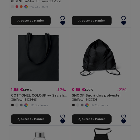
REGENT Tee Shirt Unisexe Col Rond
+47 Couleurs
Ajouter au Panier
Ajouter au Panier
1,65 €
0,85 €
-17%
-21%
1,98 €
1,07 €
COTTONEL COLOUR ++ Sac shopping coton 180gr/m² MO9846-
SHOOP Sac à dos polyester
GiftRetail MO9846
GiftRetail MO7208
+20 Couleurs
+12 Couleurs
Ajouter au Panier
Ajouter au Panier