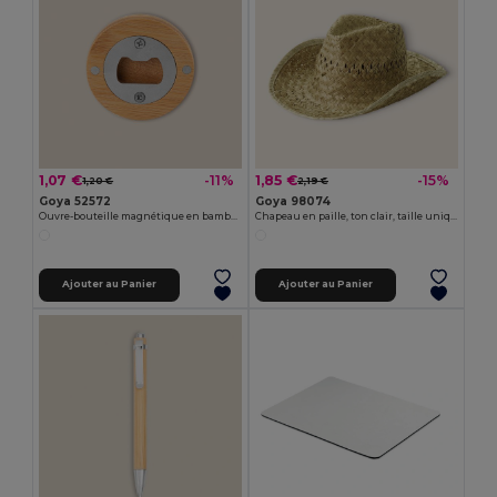
1,07 €
1,85 €
-11%
-15%
1,20 €
2,19 €
Goya 52572
Goya 98074
Ouvre-bouteille magnétique en bambou et métal ZUG
Chapeau en paille, ton clair, taille unique INDIANA
Ajouter au Panier
Ajouter au Panier