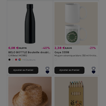
6,08 €
2,38 €
-40%
-21%
10,07 €
3,02 €
BELO BOTTLE Bouteille double paroi 500ml
Goya 33518
GiftRetail MO9812
Mug en céramique blanc 350 ml finition spéciale SUBLIMATION
+4 Couleurs
Ajouter au Panier
Ajouter au Panier