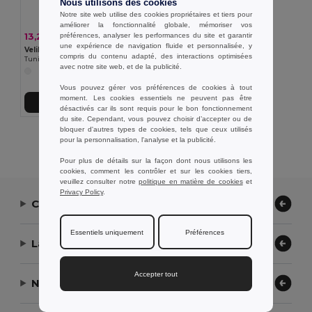
Nous utilisons des cookies
Notre site web utilise des cookies propriétaires et tiers pour
améliorer la fonctionnalité globale, mémoriser vos
préférences, analyser les performances du site et garantir
13,28 €
-37%
21,05 €
une expérience de navigation fluide et personnalisée, y
Velilla 36131
compris du contenu adapté, des interactions optimisées
Tunique en sergé (190g/m²) à manches courtes, en polyester (65%) et coton (35%)
avec notre site web, et de la publicité.
Vous pouvez gérer vos préférences de cookies à tout
moment. Les cookies essentiels ne peuvent pas être
Ajouter au Panier
désactivés car ils sont requis pour le bon fonctionnement
du site. Cependant, vous pouvez choisir d’accepter ou de
bloquer d'autres types de cookies, tels que ceux utilisés
Affichage De Tous Les Produits.
pour la personnalisation, l'analyse et la publicité.
Pour plus de détails sur la façon dont nous utilisons les
cookies, comment les contrôler et sur les cookies tiers,
veuillez consulter notre
politique en matière de cookies
et
Privacy Policy
.
Contactez-nous
Essentiels uniquement
Préférences
Laissez-nous vous aider
Accepter tout
Notre entreprise