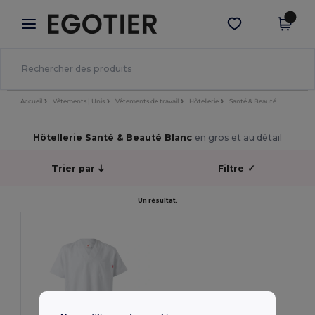
×
Appli Egotier
Obtenir l'appli
Meilleurs prix sur l’app !
Accueil
Vêtements | Unis
Vêtements de travail
Hôtellerie
Santé & Beauté
Hôtellerie Santé & Beauté Blanc
en gros et au détail
Trier par
Filtre
✓
Un résultat.