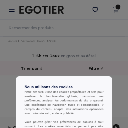
×
Appli Egotier
Obtenir l'appli
Meilleurs prix sur l’app !
Accueil
Vêtements | Unis
T-Shirts
T-Shirts Doux
en gros et au détail
Trier par
Filtre
✓
Aucun résultat.
Nous utilisons des cookies
Aucun résultat.
Notre site web utilise des cookies propriétaires et tiers pour
améliorer la fonctionnalité globale, mémoriser vos
Affichage De Tous Les Produits.
préférences, analyser les performances du site et garantir
une expérience de navigation fluide et personnalisée, y
compris du contenu adapté, des interactions optimisées
avec notre site web, et de la publicité.
Vous pouvez gérer vos préférences de cookies à tout
moment. Les cookies essentiels ne peuvent pas être
Contactez-nous