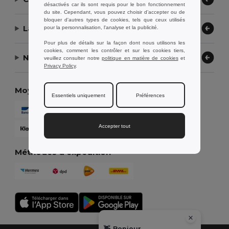
désactivés car ils sont requis pour le bon fonctionnement
du site. Cependant, vous pouvez choisir d’accepter ou de
bloquer d'autres types de cookies, tels que ceux utilisés
Laissez-nous vous aider
pour la personnalisation, l'analyse et la publicité.
Pour plus de détails sur la façon dont nous utilisons les
cookies, comment les contrôler et sur les cookies tiers,
Notre entreprise
veuillez consulter notre
politique en matière de cookies
et
Privacy Policy
.
Moyens de paiement
Essentiels uniquement
Préférences
Accepter tout
Méthodes d'expédition
👋
Bonjour