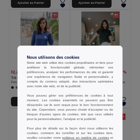
Ajouter au Panier
Ajouter au Panier
Nous utilisons des cookies
Notre site web utilise des cookies propriétaires et tiers pour
améliorer la fonctionnalité globale, mémoriser vos
12,25 €
5,74 €
-33%
-17%
préférences, analyser les performances du site et garantir
18,27 €
6,92 €
une expérience de navigation fluide et personnalisée, y
TH Clothes 30145
TH Clothes 30317
compris du contenu adapté, des interactions optimisées
Polo à manches longues pour femme
T-shirt à coupe régulière pour femme
avec notre site web, et de la publicité.
+5 Couleurs
+2 Couleurs
Vous pouvez gérer vos préférences de cookies à tout
moment. Les cookies essentiels ne peuvent pas être
Ajouter au Panier
Ajouter au Panier
désactivés car ils sont requis pour le bon fonctionnement
du site. Cependant, vous pouvez choisir d’accepter ou de
bloquer d'autres types de cookies, tels que ceux utilisés
pour la personnalisation, l'analyse et la publicité.
Pour plus de détails sur la façon dont nous utilisons les
cookies, comment les contrôler et sur les cookies tiers,
veuillez consulter notre
politique en matière de cookies
et