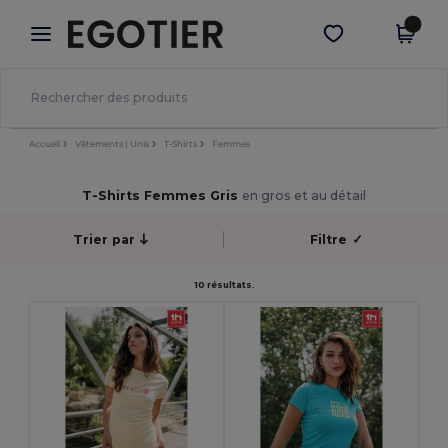
×
Appli Egotier
Obtenir l'appli
Meilleurs prix sur l’app !
Accueil
Vêtements | Unis
T-Shirts
Femmes
T-Shirts Femmes Gris
en gros et au détail
Trier par
Filtre
✓
10 résultats.