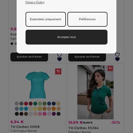
Privacy Policy
.
Essentiels uniquement
Préférences
7,22 €
9,66 €
-33%
14,39 €
TH Clothes 30118
Polo slim fit pour femme
Accepter tout
T-shirt pour femme
Egotier 30139
+4 Couleurs
+3 Couleurs
Ajouter au Panier
Ajouter au Panier
6,94 €
10,99 €
-30%
15,65 €
TH Clothes 30108
TH Clothes 30264
T-shirt pour femme
Polo pour femme