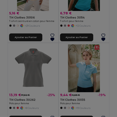
5,16 €
6,78 €
TH Clothes 30106
TH Clothes 30114
T-shirt ceinturé en coton pour femme
T-shirt pour femme
+29 Couleurs
+12 Couleurs
Ajouter au Panier
Ajouter au Panier
13,19 €
9,44 €
-25%
-19%
17,62 €
11,65 €
TH Clothes 30262
TH Clothes 30135
Polo pour femme
Polo pour femme
+8 Couleurs
+19 Couleurs