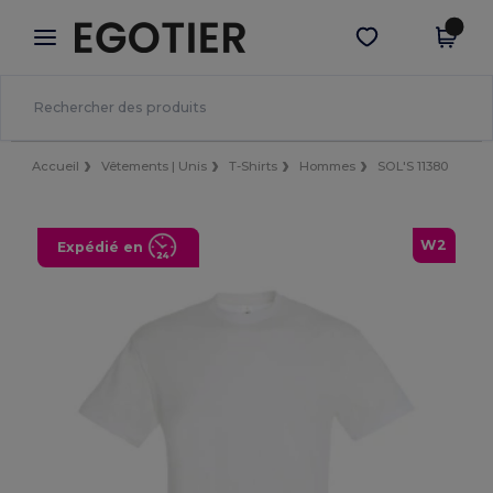
×
Appli Egotier
Obtenir l'appli
Meilleurs prix sur l’app !
Accueil
Vêtements | Unis
T-Shirts
Hommes
SOL'S 11380
W2
Expédié en