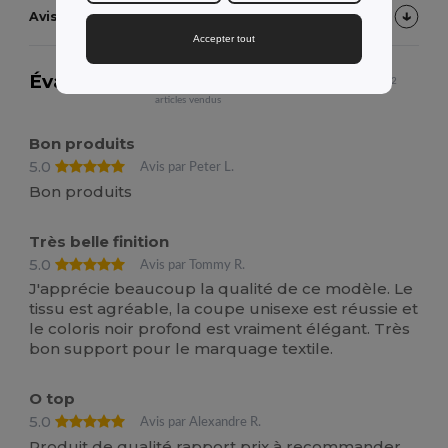
Avis clients sur le T‑shirt unisexe REGENT de SOL'S
Accepter tout
Évaluation:
4.7
sur 34 évaluations
20252
articles vendus
Bon produits
5.0
Avis par Peter L.
Bon produits
Très belle finition
5.0
Avis par Tommy R.
J'apprécie beaucoup la qualité de ce modèle. Le
tissu est agréable, la coupe unisexe est réussie et
le coloris noir profond est vraiment élégant. Très
bon support pour le marquage textile.
O top
5.0
Avis par Alexandre R.
Produit de qualité rapport prix à recommander