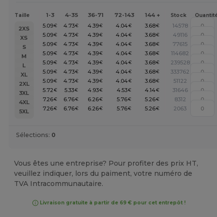
1-3
4-35
36-71
72-143
144 +
Taille
Stock
Quantit
5.09
4.73
4.39
4.04
3.68
14578
€
€
€
€
€
2XS
5.09
4.73
4.39
4.04
3.68
49116
€
€
€
€
€
XS
5.09
4.73
4.39
4.04
3.68
77615
€
€
€
€
€
S
5.09
4.73
4.39
4.04
3.68
114682
€
€
€
€
€
M
5.09
4.73
4.39
4.04
3.68
239528
€
€
€
€
€
L
5.09
4.73
4.39
4.04
3.68
333762
€
€
€
€
€
XL
5.09
4.73
4.39
4.04
3.68
51122
€
€
€
€
€
2XL
5.72
5.33
4.93
4.53
4.14
31646
€
€
€
€
€
3XL
7.26
6.76
6.26
5.76
5.26
8312
€
€
€
€
€
4XL
7.26
6.76
6.26
5.76
5.26
2063
€
€
€
€
€
5XL
Sélections:
0
Vous êtes une entreprise? Pour profiter des prix HT,
veuillez indiquer, lors du paiment, votre numéro de
TVA Intracommunautaire.
Livraison gratuite à partir de 69 € pour cet entrepôt !