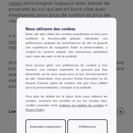
coton
semi-peigné ringspun avec bande de
propreté au col qui est en bord côte avec
élasthanne, pour plus de confort et plus de
résistance.
Nous utilisons des cookies
Notre site web utilise des cookies propriétaires et tiers pour
Il s'agit de T-shirts à manches courtes et à
col
améliorer la fonctionnalité globale, mémoriser vos
rond
en tissu 100%
coton
de poids moyen
préférences, analyser les performances du site et garantir
150g/m2. Ni trop fin, ni trop épais !
une expérience de navigation fluide et personnalisée, y
compris du contenu adapté, des interactions optimisées
avec notre site web, et de la publicité.
Proposé de la taille XS à la taille 2XL, ce vêtement
Vous pouvez gérer vos préférences de cookies à tout
incontournable peut-être commandé en nombre
moment. Les cookies essentiels ne peuvent pas être
avec des tarifs dégressifs très intéressants.
désactivés car ils sont requis pour le bon fonctionnement
du site. Cependant, vous pouvez choisir d’accepter ou de
Associations, responsables d'équipe, pensez-y
bloquer d'autres types de cookies, tels que ceux utilisés
pour uniformiser les travailleurs ou les sportifs.
pour la personnalisation, l'analyse et la publicité.
Pour plus de détails sur la façon dont nous utilisons les
cookies, comment les contrôler et sur les cookies tiers,
veuillez consulter notre
politique en matière de cookies
et
Privacy Policy
.
Livraison
Essentiels uniquement
Préférences