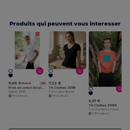
Produits qui peuvent vous interesser
E
9,66 €
7,22 €
15,04 €
-36%
Polo en coton bicolore pour homme. Couleur blanche
TH Clothes 30118
Egotier 30136
T-shirt pour femme
+1 Couleurs
+7 Couleurs
4,91 €
TH Clothes 30169
T-shirt enfant unisexe
+23 Couleurs