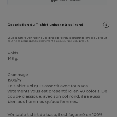
Description du T‑shirt unisexe à col rond
Veuillez noter qu'en raison du calibrage de l'écran, la couleur de l'image du produit
peut ne pas correspondre exactement à la couleur réelle du produit.
Poids
148 g.
Stock élévé
Personnalisé
Grammage
150g/m²
Le t-shirt uni qui s'assortit avec tous vos
vêtements vous est présenté ici en 40 coloris. De
coupe classique, avec son col rond, il ira aussi
bien aux hommes qu'aux femmes.
Véritable t shirt de base, il est façonné en 100%