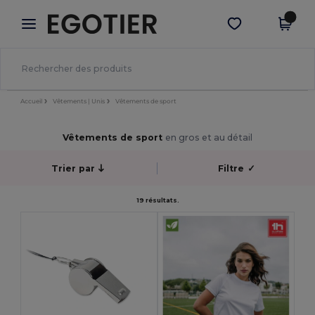
×
Appli Egotier
Obtenir l'appli
Meilleurs prix sur l’app !
Accueil
Vêtements | Unis
Vêtements de sport
Vêtements de sport
en gros et au détail
Trier par
Filtre
✓
19 résultats.