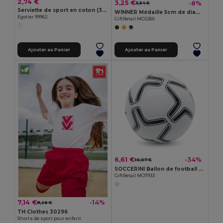
2,74 €
3,25 €
-8%
3,54 €
Serviette de sport en coton (380 g/m²)
WINNER Médaille 5cm de diamètre
Egotier 99962
GiftRetail MO2260
Ajouter au Panier
Ajouter au Panier
6,61 €
-34%
10,07 €
SOCCERINI Ballon de football en PVC 21.5cm
GiftRetail MO7933
7,14 €
-14%
8,26 €
TH Clothes 30296
Shorts de sport pour enfant