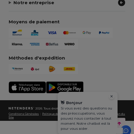
Notre entreprise
Moyens de paiement
Méthodes d'expédition
👋
Bonjour
Si vous avez des questions ou
2026. Tous droits réservés
des préoccupations, vous
Conditions Générales
|
Politique de Confidentialité
|
Politique de Cookies
|
Plan du
Site
pouvez nous contacter à tout
moment. Notre chatbot est là
pour vous aider.