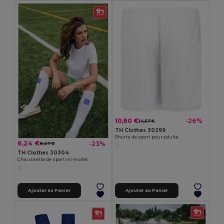
10,80 €
-26%
14,57 €
TH Clothes 30299
Shorts de sport pour adulte
6,24 €
-23%
8,07 €
TH Clothes 30304
Chaussette de sport mi-mollet
Ajouter au Panier
Ajouter au Panier