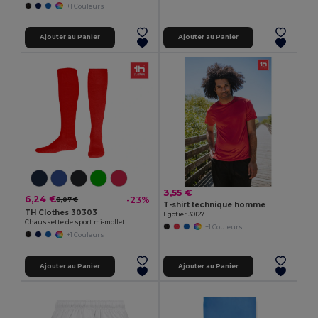
+1 Couleurs
Ajouter au Panier
Ajouter au Panier
3,55 €
6,24 €
-23%
8,07 €
T-shirt technique homme
TH Clothes 30303
Egotier 30127
Chaussette de sport mi-mollet
+1 Couleurs
+1 Couleurs
Ajouter au Panier
Ajouter au Panier