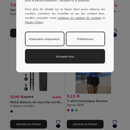
pour la personnalisation, l'analyse et la publicité.
7,35 €
14,04 €
-43%
24,81 €
Pour plus de détails sur la façon dont nous utilisons les
Serviette de sport en coton (380 g/m²)
DIAWARD Prix en cristal dans un coffret
cookies, comment les contrôler et sur les cookies tiers,
Egotier 99963
GiftRetail MO2236
veuillez consulter notre
politique en matière de cookies
et
Privacy Policy
.
Ajouter au Panier
Ajouter au Panier
Essentiels uniquement
Préférences
Accepter tout
3,23 €
15,00 €
-44%
26,57 €
T-shirt technique femme
NOLE Bâtons de marche nordique
Egotier 30128
GiftRetail MO2363
Ajouter au Panier
Ajouter au Panier