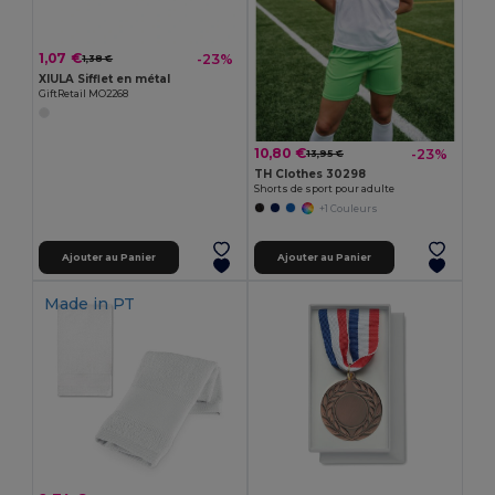
1,07 €
-23%
1,38 €
XIULA Sifflet en métal
GiftRetail MO2268
10,80 €
-23%
13,95 €
TH Clothes 30298
Shorts de sport pour adulte
+1 Couleurs
Ajouter au Panier
Ajouter au Panier
Made in
PT