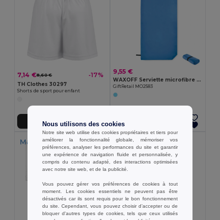
9,55 €
7,14 €
-17%
8,60 €
WAXOFF Serviette microfibre double face
TH Clothes 30297
GiftRetail MO2583
Shorts de sport pour enfant
Ajouter au Panier
Ajouter au Panier
Nous utilisons des cookies
Notre site web utilise des cookies propriétaires et tiers pour
améliorer la fonctionnalité globale, mémoriser vos
Made in
PT
préférences, analyser les performances du site et garantir
une expérience de navigation fluide et personnalisée, y
compris du contenu adapté, des interactions optimisées
avec notre site web, et de la publicité.
Vous pouvez gérer vos préférences de cookies à tout
moment. Les cookies essentiels ne peuvent pas être
désactivés car ils sont requis pour le bon fonctionnement
du site. Cependant, vous pouvez choisir d’accepter ou de
bloquer d'autres types de cookies, tels que ceux utilisés