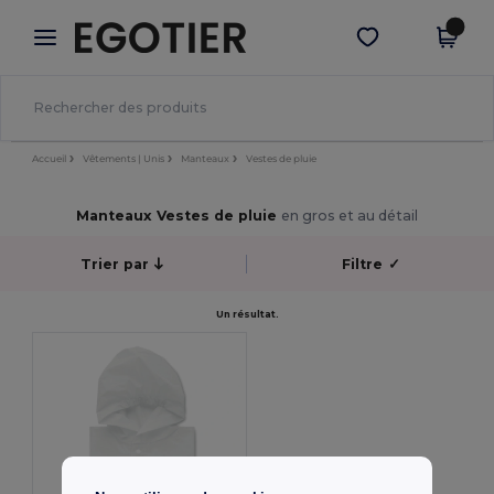
×
Appli Egotier
Obtenir l'appli
Meilleurs prix sur l’app !
Accueil
Vêtements | Unis
Manteaux
Vestes de pluie
Manteaux Vestes de pluie
en gros et au détail
Trier par
Filtre
✓
Un résultat.