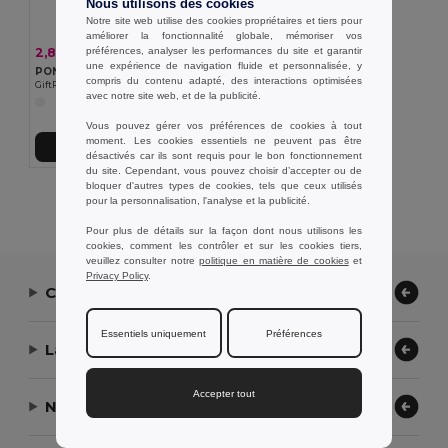
Nous utilisons des cookies
Notre site web utilise des cookies propriétaires et tiers pour
améliorer la fonctionnalité globale, mémoriser vos
préférences, analyser les performances du site et garantir
2,84 €
-40%
4,71 €
une expérience de navigation fluide et personnalisée, y
PONCHIE Imperméable pour enfant
compris du contenu adapté, des interactions optimisées
GiftRetail MO2128
avec notre site web, et de la publicité.
Vous pouvez gérer vos préférences de cookies à tout
moment. Les cookies essentiels ne peuvent pas être
Ajouter au Panier
désactivés car ils sont requis pour le bon fonctionnement
du site. Cependant, vous pouvez choisir d’accepter ou de
bloquer d'autres types de cookies, tels que ceux utilisés
Affichage De Tous Les Produits.
pour la personnalisation, l'analyse et la publicité.
Pour plus de détails sur la façon dont nous utilisons les
cookies, comment les contrôler et sur les cookies tiers,
veuillez consulter notre
politique en matière de cookies
et
Privacy Policy
.
Contactez-nous
Essentiels uniquement
Préférences
Laissez-nous vous aider
Accepter tout
Notre entreprise