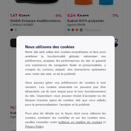
1,47 €
0,24 €
-9%
-7%
1,62 €
0,26 €
DARIA Echarpe multifonctions
Ruban 100% polyester
GiftRetail MO8561
Egotier 99428
+2 Couleurs
Ajouter au Panier
Ajouter au Panier
Nous utilisons des cookies
Notre site web utilise des cookies propriétaires et tiers pour
améliorer la fonctionnalité globale, mémoriser vos
préférences, analyser les performances du site et garantir
une expérience de navigation fluide et personnalisée, y
compris du contenu adapté, des interactions optimisées
avec notre site web, et de la publicité.
Vous pouvez gérer vos préférences de cookies à tout
moment. Les cookies essentiels ne peuvent pas être
désactivés car ils sont requis pour le bon fonctionnement
du site. Cependant, vous pouvez choisir d’accepter ou de
bloquer d'autres types de cookies, tels que ceux utilisés
pour la personnalisation, l'analyse et la publicité.
14,75 €
-33%
22,01 €
Ruban sublimé
Pour plus de détails sur la façon dont nous utilisons les
Egotier 99458
cookies, comment les contrôler et sur les cookies tiers,
veuillez consulter notre
politique en matière de cookies
et
Privacy Policy
.