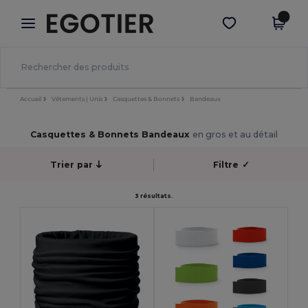
×
Appli Egotier
Obtenir l'appli
Meilleurs prix sur l’app !
Accueil
Vêtements | Unis
Casquettes & Bonnets
Bandeaux
Casquettes & Bonnets Bandeaux
en gros et au détail
Trier par
Filtre
✓
3 résultats.