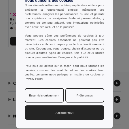
Nous utilisons des cookies
Notre site web utilise des cookies propriétaires et tiers pour
améliorer la fonctionnalité globale, mémoriser vos
préférences, analyser les performances du site et garantir
1,02 €
une expérience de navigation fluide et personnalisée, y
Bandana multifonctions (130 g/m²)
compris du contenu adapté, des interactions optimisées
Egotier 99021
avec notre site web, et de la publicité.
+3 Couleurs
Vous pouvez gérer vos préférences de cookies à tout
moment. Les cookies essentiels ne peuvent pas être
Ajouter au Panier
désactivés car ils sont requis pour le bon fonctionnement
du site. Cependant, vous pouvez choisir d’accepter ou de
bloquer d'autres types de cookies, tels que ceux utilisés
Affichage De Tous Les Produits.
pour la personnalisation, l'analyse et la publicité.
Pour plus de détails sur la façon dont nous utilisons les
cookies, comment les contrôler et sur les cookies tiers,
veuillez consulter notre
politique en matière de cookies
et
Privacy Policy
.
Contactez-nous
Essentiels uniquement
Préférences
Laissez-nous vous aider
Accepter tout
Notre entreprise