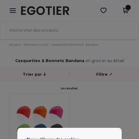
×
Appli Egotier
Obtenir l'appli
Meilleurs prix sur l’app !
Accueil
Vêtements | Unis
Casquettes & Bonnets
Bandana
Casquettes & Bonnets Bandana
en gros et au détail
Trier par
Filtre
✓
Un résultat.