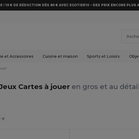
E ! 10 € DE RÉDUCTION DÈS 80 € AVEC EGOTIER10 – DES PRIX ENCORE PLUS 
e et Accessoires
Cuisine et maison
Sports et Loisirs
Obje
ouer
Jeux Cartes à jouer
en gros et au détai
r