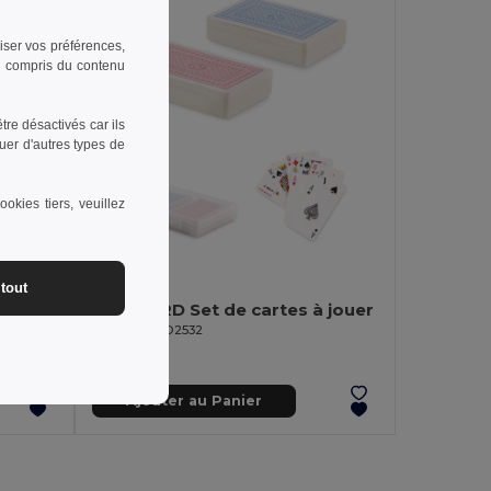
riser vos préférences,
 y compris du contenu
re désactivés car ils
uer d'autres types de
okies tiers, veuillez
2,47 €
tout
es
PLAYCARD Set de cartes à jouer
GiftRetail MO2532
Ajouter au Panier