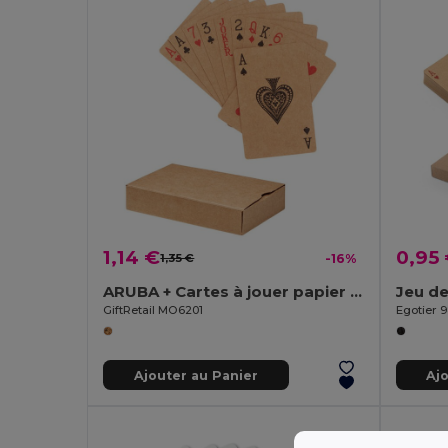
1,14 €
0,95
1,35 €
-16%
ARUBA + Cartes à jouer papier recyclé
GiftRetail MO6201
Egotier 
Ajouter au Panier
Aj