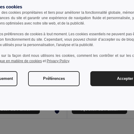
des cookies
e des cookies propriétaires et tiers pour améliorer la fonctionnalité globale, mémo
ances du site et garantir une expérience de navigation fluide et personnalisée,
ons optimisées avec notre site web, et de la publicité.
s préférences de cookies à tout moment. Les cookies essentiels ne peuvent pas êt
bon fonctionnement du site. Cependant, vous pouvez choisir d’accepter ou de bloq
 utilisés pour la personnalisation, l'analyse et la publicité.
 sur la façon dont nous utilisons les cookies, comment les contrôler et sur les co
ique en matière de cookies
et
Privacy Policy
.
€
3,64 €
quement
Préférences
Accepter 
tes à jouer
AS Cartes à jouer étanch
98081
GiftRetail MO2699
outer au Panier
Ajouter au Panier