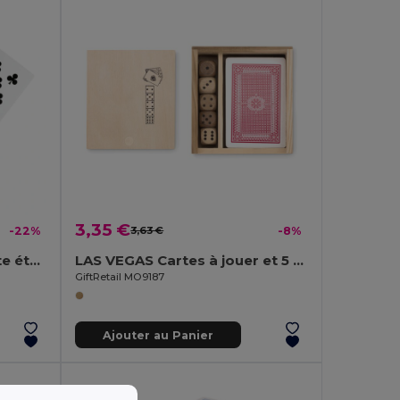
3,35 €
-22%
3,63 €
-8%
AMIGO Cartes à jouer boîte étain
LAS VEGAS Cartes à jouer et 5 Dés
GiftRetail MO9187
Ajouter au Panier