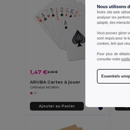
Nous utilisons 
Notre site web utilis
analyser les perform
adapté, des interacti
Vous pouvez gérer vo
sont requis pour le 
cookies, tels que ceux
Pour plus de détails
consulter notre
polit
1,47 €
1,32 
2,10 €
-30%
Essentiels uni
ARUBA Cartes à jouer
54 car
GiftRetail MO8614
Egotier 
Ajouter au Panier
Aj