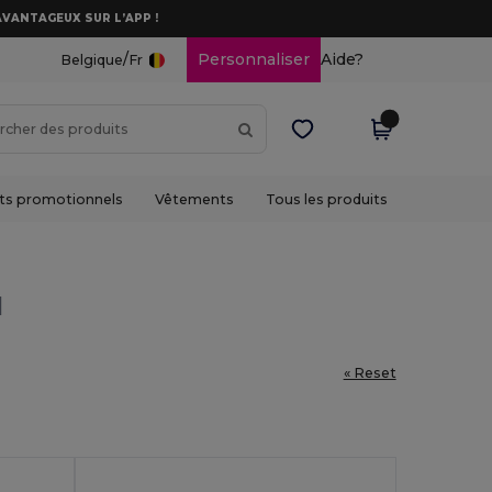
AVANTAGEUX SUR L’APP !
/
Personnaliser
Aide?
Belgique
Fr
ts promotionnels
Vêtements
Tous les produits
l
« Reset