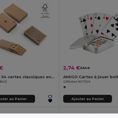
 €
2,74 €
3,54 €
Jeu de 54 cartes classiques en papier kraft, fabriquée à partir de matériaux certifiés FSC™ et d'autres matériaux contrôlés
98149
GiftRetail MO7529
outer au Panier
Ajouter au Panier