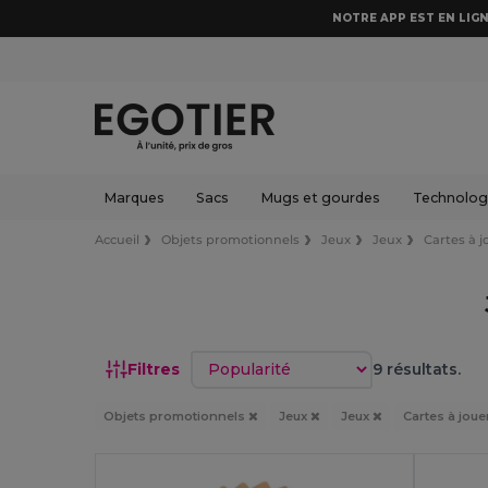
NOTRE APP EST EN LIGN
Marques
Sacs
Mugs et gourdes
Technologi
Accueil
Objets promotionnels
Jeux
Jeux
Cartes à j
Trier par
Filtres
9 résultats.
Objets promotionnels
Jeux
Jeux
Cartes à joue