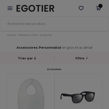
×
Appli Egotier
Obtenir l'appli
Meilleurs prix sur l’app !
Accueil
Vêtements | Unis
Accessoires
Accessoires Personnalisé
en gros et au détail
Trier par
Filtre
✓
33 résultats.