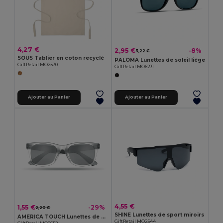
4,27 €
2,95 €
-8%
3,22 €
SOUS Tablier en coton recyclé
PALOMA Lunettes de soleil liège
GiftRetail MO2570
GiftRetail MO6231
Ajouter au Panier
Ajouter au Panier
4,55 €
1,55 €
-29%
2,20 €
SHINE Lunettes de sport miroirs
AMERICA TOUCH Lunettes de soleil miroir
GiftRetail MO2544