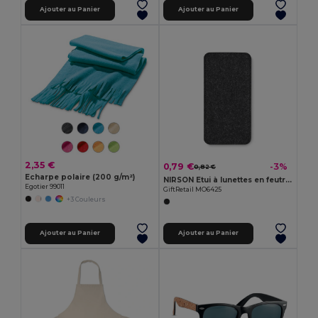
Ajouter au Panier
Ajouter au Panier
2,35 €
0,79 €
-3%
0,82 €
Echarpe polaire (200 g/m²)
NIRSON Etui à lunettes en feutre RPET
Egotier 99011
GiftRetail MO6425
+3 Couleurs
Ajouter au Panier
Ajouter au Panier