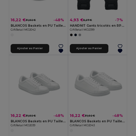
16,22 €
4,93 €
-48%
-7%
31,02 €
5,27 €
BLANCOS Baskets en PU Taille 42
HANDNIT Gants tricotés en RPET
GiftRetail MO2042
GiftRetail MO2399
Ajouter au Panier
Ajouter au Panier
16,22 €
16,22 €
-48%
-48%
31,02 €
31,02 €
BLANCOS Baskets en PU Taille 39
BLANCOS Baskets en PU Taille 43
GiftRetail MO2039
GiftRetail MO2043