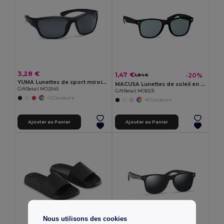
3,28 €
1,47 €
-20%
1,84 €
YUMA Lunettes de sport miroir UV400
MACUSA Lunettes de soleil en RPET
GiftRetail MO2545
GiftRetail MO6531
+2 Couleurs
+6 Couleurs
Ajouter au Panier
Ajouter au Panier
Nous utilisons des cookies