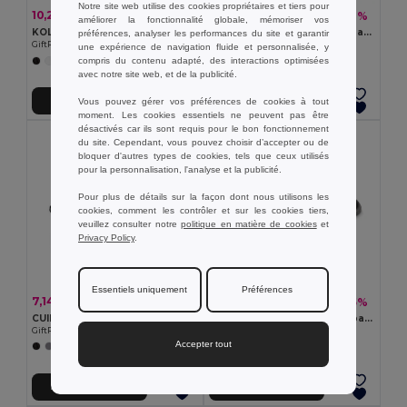
Notre site web utilise des cookies propriétaires et tiers pour
10,23 €
5,56 €
-35%
-18%
15,66 €
6,75 €
améliorer la fonctionnalité globale, mémoriser vos
KOLAM Claquettes antidérapantes 38/39
RHODOS Lunettes de soleil bambou
préférences, analyser les performances du site et garantir
GiftRetail MO6785
GiftRetail MO6492
une expérience de navigation fluide et personnalisée, y
compris du contenu adapté, des interactions optimisées
avec notre site web, et de la publicité.
Vous pouvez gérer vos préférences de cookies à tout
Ajouter au Panier
Ajouter au Panier
moment. Les cookies essentiels ne peuvent pas être
désactivés car ils sont requis pour le bon fonctionnement
du site. Cependant, vous pouvez choisir d’accepter ou de
bloquer d'autres types de cookies, tels que ceux utilisés
pour la personnalisation, l'analyse et la publicité.
Pour plus de détails sur la façon dont nous utilisons les
cookies, comment les contrôler et sur les cookies tiers,
veuillez consulter notre
politique en matière de cookies
et
Privacy Policy
.
Essentiels uniquement
Préférences
7,14 €
10,23 €
-14%
-35%
8,28 €
15,66 €
CUINA Tablier en coton recyclé
KOLAM Claquettes antidérapantes taille 3
GiftRetail MO2265
GiftRetail MO6784
Accepter tout
Ajouter au Panier
Ajouter au Panier