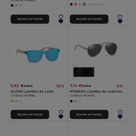
GiftRetail MO8652
+1 Couleurs
Ajouter au Panier
Ajouter au Panier
5,92 €
7,14 €
-16%
-6%
7,06 €
7,60 €
ALOHA Lunettes de soleil
HONIARA Lunettes de soleil en bambou
GiftRetail MO9863
GiftRetail MO6450
Ajouter au Panier
Ajouter au Panier