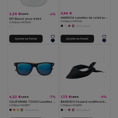
0,96 €
2,26 €
-4%
2,35 €
AMERICA Lunettes de soleil protect UV
EPI Bavoir pour bébé
GiftRetail MO7455
GiftRetail MO9240
+6 Couleurs
Ajouter au Panier
Ajouter au Panier
4,32 €
1,73 €
-7%
-9%
4,65 €
1,89 €
CALIFORNIA TOUCH Lunettes de soleil en bambou
BANDIDO Foulard multifonctions Poly Cot
GiftRetail MO9617
GiftRetail MO6876
+2 Couleurs
+6 Couleurs