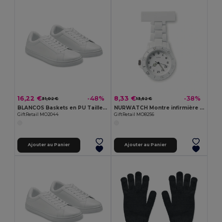
16,22 €
8,33 €
-48%
-38%
31,02 €
13,52 €
BLANCOS Baskets en PU Taille 44
NURWATCH Montre infirmière analogique
GiftRetail MO2044
GiftRetail MO8256
Ajouter au Panier
Ajouter au Panier