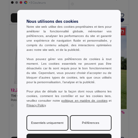
+3 Couleurs
Ajouter au Panier
Ajouter au Panier
Nous utilisons des cookies
Notre site web utilise des cookies propriétaires et tiers pour
améliorer la fonctionnalité globale, mémoriser vos
préférences, analyser les performances du site et garantir
une expérience de navigation fluide et personnalisée, y
compris du contenu adapté, des interactions optimisées
avec notre site web, et de la publicité.
Vous pouvez gérer vos préférences de cookies à tout
moment. Les cookies essentiels ne peuvent pas être
désactivés car ils sont requis pour le bon fonctionnement
du site. Cependant, vous pouvez choisir d’accepter ou de
bloquer d'autres types de cookies, tels que ceux utilisés
pour la personnalisation, l'analyse et la publicité.
12,21 €
-28%
16,98 €
Pour plus de détails sur la façon dont nous utilisons les
TH Clothes 30144
cookies, comment les contrôler et sur les cookies tiers,
Polo à manches longues pour femmes en coton cardé
veuillez consulter notre
politique en matière de cookies
et
Privacy Policy
.
11,36 €
-36%
17,68 €
TH Clothes 30292
Polo technique pour femme
Essentiels uniquement
Préférences
+2 Couleurs