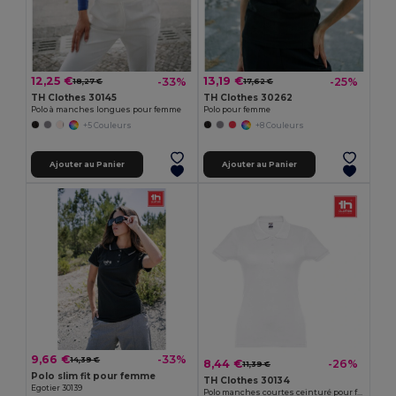
12,25 €
13,19 €
-33%
-25%
18,27 €
17,62 €
TH Clothes 30145
TH Clothes 30262
Polo à manches longues pour femme
Polo pour femme
+5 Couleurs
+8 Couleurs
Ajouter au Panier
Ajouter au Panier
9,66 €
-33%
14,39 €
8,44 €
-26%
11,39 €
Polo slim fit pour femme
TH Clothes 30134
Egotier 30139
Polo manches courtes ceinturé pour femme en coton cardé