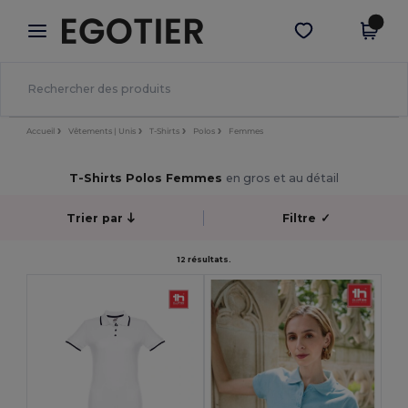
×
Appli Egotier
Obtenir l'appli
Meilleurs prix sur l’app !
Accueil
Vêtements | Unis
T-Shirts
Polos
Femmes
T-Shirts Polos Femmes
en gros et au détail
Trier par
Filtre
✓
12 résultats.