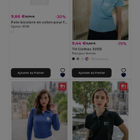
9,66 €
-30%
13,74 €
Polo bicolore en coton pour femme
Egotier 30138
9,44 €
-19%
11,65 €
TH Clothes 30135
Polo pour femme
+19 Couleurs
Ajouter au Panier
Ajouter au Panier