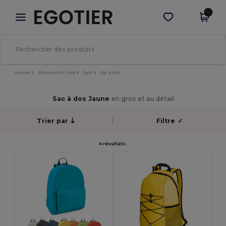
×
Appli Egotier
Obtenir l'appli
Meilleurs prix sur l’app !
Accueil
Vêtements | Unis
Sacs
Sac à dos
Sac à dos Jaune
en gros et au détail
Trier par
Filtre
✓
4 résultats.