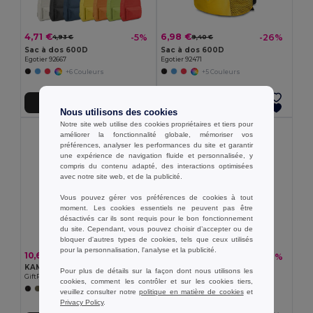
4,71 €
6,98 €
-5%
-26%
4,93 €
9,40 €
Sac à dos 600D
Sac à dos 600D
Egotier 92667
Egotier 92471
+6 Couleurs
+5 Couleurs
Ajouter au Panier
Ajouter au Panier
Nous utilisons des cookies
Notre site web utilise des cookies propriétaires et tiers pour
améliorer la fonctionnalité globale, mémoriser vos
préférences, analyser les performances du site et garantir
une expérience de navigation fluide et personnalisée, y
compris du contenu adapté, des interactions optimisées
avec notre site web, et de la publicité.
Vous pouvez gérer vos préférences de cookies à tout
moment. Les cookies essentiels ne peuvent pas être
désactivés car ils sont requis pour le bon fonctionnement
du site. Cependant, vous pouvez choisir d’accepter ou de
bloquer d'autres types de cookies, tels que ceux utilisés
pour la personnalisation, l'analyse et la publicité.
10,65 €
9,91 €
-46%
18,29 €
KAMET Sac à dos enroulable 390 gr/m²
IREA Sac à dos enroulable
Pour plus de détails sur la façon dont nous utilisons les
GiftRetail MO2552
GiftRetail MO2170
cookies, comment les contrôler et sur les cookies tiers,
+2 Couleurs
veuillez consulter notre
politique en matière de cookies
et
+6 Couleurs
Privacy Policy
.