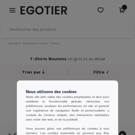
×
Appli Egotier
Obtenir l'appli
Meilleurs prix sur l’app !
Accueil
Vêtements | Unis
T-Shirts
T-Shirts Boutons
en gros et au détail
Trier par
Filtre
✓
Aucun résultat.
Nous utilisons des cookies
Aucun résultat.
Notre site web utilise des cookies propriétaires et tiers pour
améliorer la fonctionnalité globale, mémoriser vos
Affichage De Tous Les Produits.
préférences, analyser les performances du site et garantir
une expérience de navigation fluide et personnalisée, y
compris du contenu adapté, des interactions optimisées
avec notre site web, et de la publicité.
Vous pouvez gérer vos préférences de cookies à tout
moment. Les cookies essentiels ne peuvent pas être
Contactez-nous