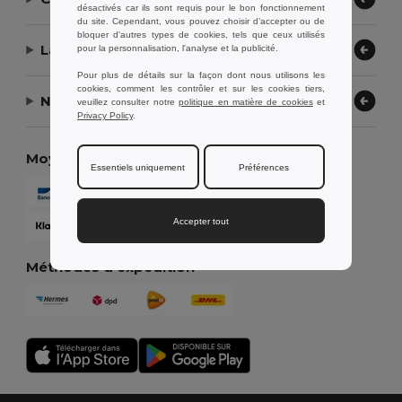
désactivés car ils sont requis pour le bon fonctionnement
du site. Cependant, vous pouvez choisir d’accepter ou de
bloquer d'autres types de cookies, tels que ceux utilisés
Laissez-nous vous aider
pour la personnalisation, l'analyse et la publicité.
Pour plus de détails sur la façon dont nous utilisons les
cookies, comment les contrôler et sur les cookies tiers,
Notre entreprise
veuillez consulter notre
politique en matière de cookies
et
Privacy Policy
.
Moyens de paiement
Essentiels uniquement
Préférences
Accepter tout
Méthodes d'expédition