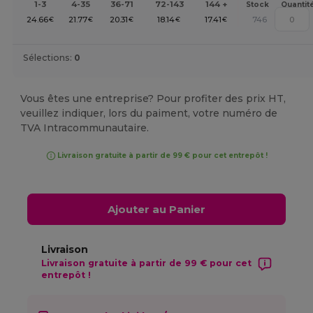
1-3
4-35
36-71
72-143
144 +
Stock
Quantit
24.66
21.77
20.31
18.14
17.41
746
€
€
€
€
€
Sélections:
0
Vous êtes une entreprise? Pour profiter des prix HT,
veuillez indiquer, lors du paiment, votre numéro de
TVA Intracommunautaire.
Livraison gratuite à partir de 99 € pour cet entrepôt !
Ajouter au Panier
Livraison
Livraison gratuite à partir de 99 € pour cet
entrepôt !