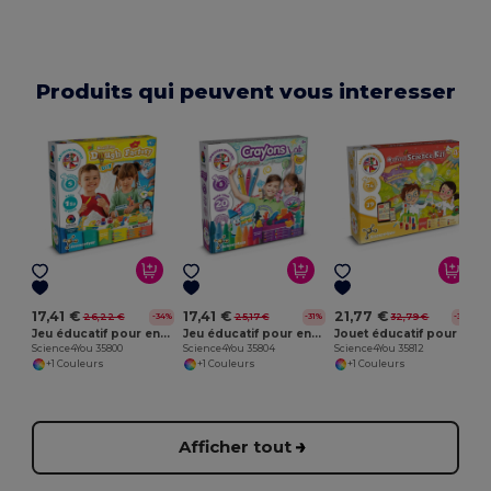
Produits qui peuvent vous interesser
17,41 €
17,41 €
21,77 €
26,22 €
25,17 €
32,79 €
-34%
-31%
-34%
Jeu éducatif pour enfants
Jeu éducatif pour enfants
Jouet éducatif pour enfants
Science4You 35800
Science4You 35804
Science4You 35812
S
+1 Couleurs
+1 Couleurs
+1 Couleurs
Afficher tout