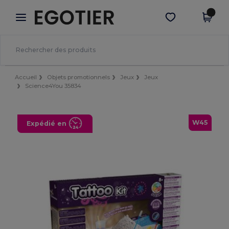
×
Appli Egotier
Obtenir l'appli
Meilleurs prix sur l’app !
Accueil
Objets promotionnels
Jeux
Jeux
Science4You 35834
W45
Expédié en