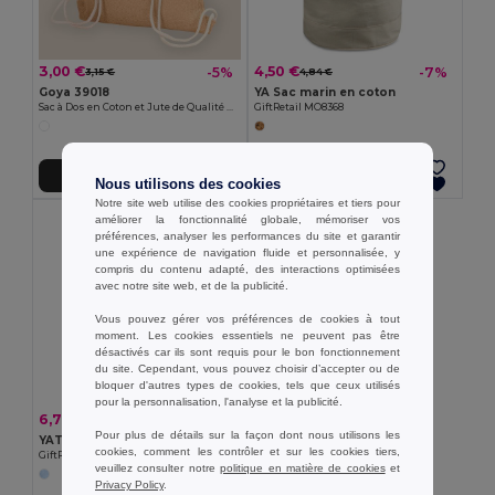
3,00 €
4,50 €
-5%
-7%
3,15 €
4,84 €
Goya 39018
YA Sac marin en coton
Sac à Dos en Coton et Jute de Qualité HORIZON
GiftRetail MO8368
Ajouter au Panier
Ajouter au Panier
Nous utilisons des cookies
Notre site web utilise des cookies propriétaires et tiers pour
améliorer la fonctionnalité globale, mémoriser vos
préférences, analyser les performances du site et garantir
une expérience de navigation fluide et personnalisée, y
compris du contenu adapté, des interactions optimisées
avec notre site web, et de la publicité.
Vous pouvez gérer vos préférences de cookies à tout
moment. Les cookies essentiels ne peuvent pas être
désactivés car ils sont requis pour le bon fonctionnement
du site. Cependant, vous pouvez choisir d’accepter ou de
bloquer d'autres types de cookies, tels que ceux utilisés
pour la personnalisation, l'analyse et la publicité.
6,78 €
-14%
7,91 €
Pour plus de détails sur la façon dont nous utilisons les
YATCH Sac Marin coton bicolore
cookies, comment les contrôler et sur les cookies tiers,
GiftRetail IT1639
veuillez consulter notre
politique en matière de cookies
et
Privacy Policy
.