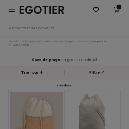
×
Appli Egotier
Obtenir l'appli
Meilleurs prix sur l’app !
Accueil
Objets promotionnels
Sacs et Voyages
Sacs à dos & de plein air
Sacs de plage
Sacs de plage
en gros et au détail
Trier par
Filtre
✓
3 résultats.