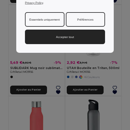
Privacy Policy
.
Essentiels uniquement
Préférences
Accepter tout
5,49 €
2,92 €
-9%
-7%
6,02 €
3,14 €
SUBLIDARK Mug noir sublimation 300ml
UTAH Bouteille en Tritan, 500ml
GiftRetail MO9156
GiftRetail MO9356
+6 Couleurs
Ajouter au Panier
Ajouter au Panier