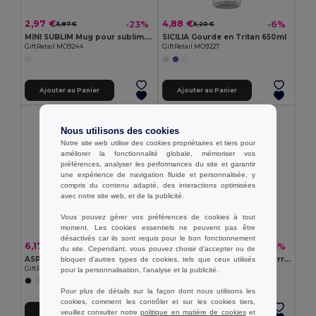
2,97 €
4,88 €
-23%
-6%
3,87 €
5,20 €
MINI SUBLIM Mug pour sublim. 200ml
SICILIA Gourde en Tritan 650ml
GiftRetail MO9244
GiftRetail MO9227
Ajouter au Panier
Ajouter au Panier
Nous utilisons des cookies
Notre site web utilise des cookies propriétaires et tiers pour
améliorer la fonctionnalité globale, mémoriser vos
préférences, analyser les performances du site et garantir
une expérience de navigation fluide et personnalisée, y
compris du contenu adapté, des interactions optimisées
avec notre site web, et de la publicité.
Vous pouvez gérer vos préférences de cookies à tout
moment. Les cookies essentiels ne peuvent pas être
désactivés car ils sont requis pour le bon fonctionnement
6,17 €
4,14 €
-25%
-15%
8,25 €
4,89 €
du site. Cependant, vous pouvez choisir d’accepter ou de
ASPEN CORK Bouteille double paroi 600 ml
ASPEN GLASS Bouteille en verre 650ml
bloquer d'autres types de cookies, tels que ceux utilisés
GiftRetail MO6313
GiftRetail MO9800
pour la personnalisation, l'analyse et la publicité.
+3 Couleurs
+1 Couleurs
Pour plus de détails sur la façon dont nous utilisons les
cookies, comment les contrôler et sur les cookies tiers,
veuillez consulter notre
politique en matière de cookies
et
Ajouter au Panier
Ajouter au Panier