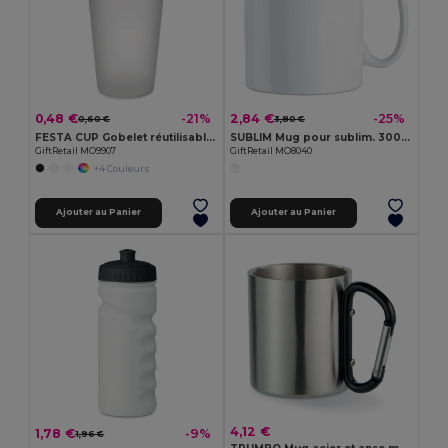
0,48 €
2,84 €
-21%
-25%
0,60 €
3,80 €
FESTA CUP Gobelet réutilisable 500ml MO9907-
SUBLIM Mug pour sublim. 300ml
GiftRetail MO9907
GiftRetail MO8040
+4 Couleurs
Ajouter au Panier
Ajouter au Panier
4,12 €
1,78 €
-9%
1,96 €