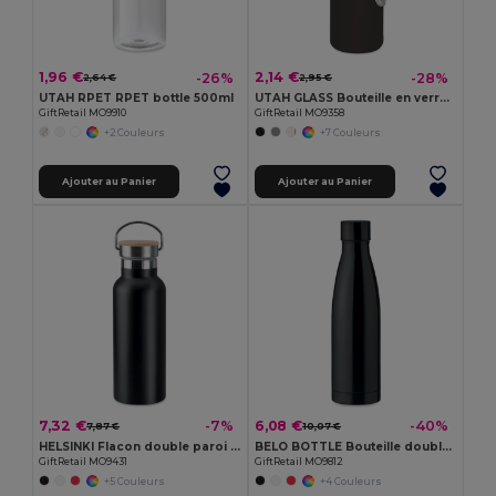
1,96 €
2,14 €
-26%
-28%
2,64 €
2,95 €
UTAH RPET RPET bottle 500ml
UTAH GLASS Bouteille en verre 500ml
GiftRetail MO9910
GiftRetail MO9358
+2 Couleurs
+7 Couleurs
Ajouter au Panier
Ajouter au Panier
7,32 €
6,08 €
-7%
-40%
7,87 €
10,07 €
HELSINKI Flacon double paroi 500 ml
BELO BOTTLE Bouteille double paroi 500ml
GiftRetail MO9431
GiftRetail MO9812
+5 Couleurs
+4 Couleurs