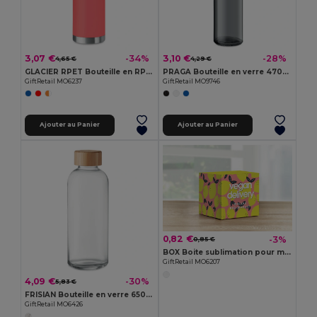
3,07 €
3,10 €
-34%
-28%
4,65 €
4,29 €
GLACIER RPET Bouteille en RPET 600ml
PRAGA Bouteille en verre 470ml
GiftRetail MO6237
GiftRetail MO9746
Ajouter au Panier
Ajouter au Panier
0,82 €
-3%
0,85 €
BOX Boite sublimation pour mug
GiftRetail MO6207
4,09 €
-30%
5,83 €
FRISIAN Bouteille en verre 650ml
GiftRetail MO6426