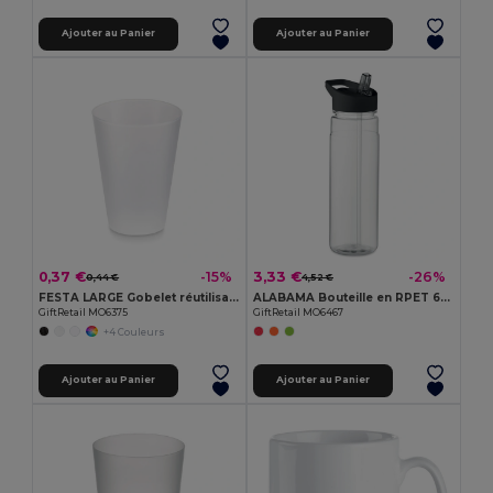
Ajouter au Panier
Ajouter au Panier
0,37 €
3,33 €
-15%
-26%
0,44 €
4,52 €
FESTA LARGE Gobelet réutilisable 300ml
ALABAMA Bouteille en RPET 650ml
GiftRetail MO6375
GiftRetail MO6467
+4 Couleurs
Ajouter au Panier
Ajouter au Panier