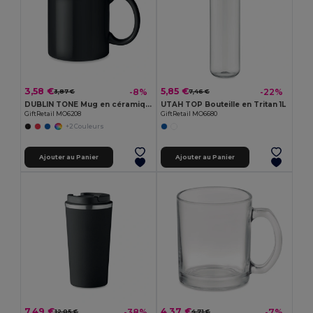
3,58 €
5,85 €
-8%
-22%
3,87 €
7,46 €
DUBLIN TONE Mug en céramique coloré 300 ml
UTAH TOP Bouteille en Tritan 1L
GiftRetail MO6208
GiftRetail MO6680
+2 Couleurs
Ajouter au Panier
Ajouter au Panier
7,49 €
4,37 €
-38%
-7%
12,05 €
4,71 €