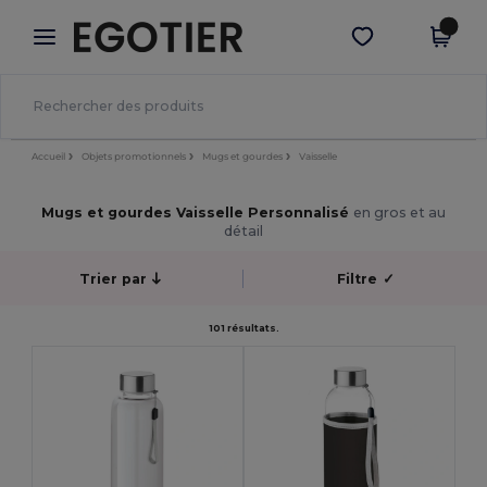
×
Appli Egotier
Obtenir l'appli
Meilleurs prix sur l’app !
Accueil
Objets promotionnels
Mugs et gourdes
Vaisselle
Mugs et gourdes Vaisselle Personnalisé
en gros et au
détail
Trier par
Filtre
✓
101 résultats.