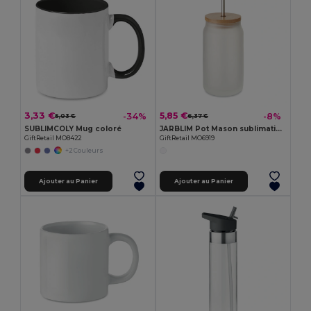
3,33 €
5,85 €
-34%
-8%
5,03 €
6,37 €
SUBLIMCOLY Mug coloré
JARBLIM Pot Mason sublimation 400 ml
GiftRetail MO8422
GiftRetail MO6919
+2 Couleurs
Ajouter au Panier
Ajouter au Panier