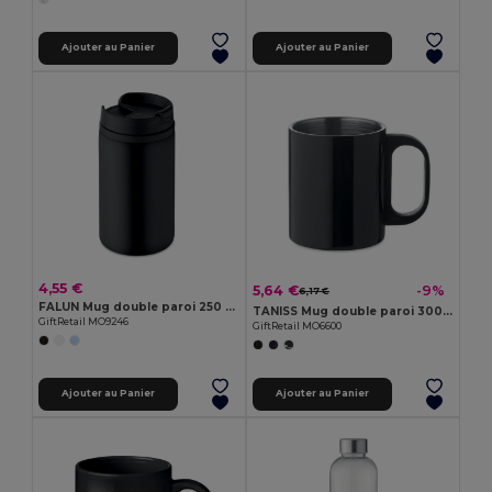
Ajouter au Panier
Ajouter au Panier
4,55 €
5,64 €
-9%
6,17 €
FALUN Mug double paroi 250 ml
TANISS Mug double paroi 300 ml
GiftRetail MO9246
GiftRetail MO6600
Ajouter au Panier
Ajouter au Panier