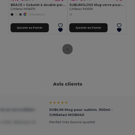
BRACE + Gobelet à double paroi 510 ml
SUBLIMGLOSS Mug verre pour sublim. 300ml
GiftRetail MO6579
GiftRetail MO6118
+2 Couleurs
Ajouter au Panier
Ajouter au Panier
Avis clients
★ ★ ★ ★ ★
le en verre 650ml -
SUBLIM Mug pour sublim. 300ml -
GiftRetail MO8040
n état, idéal pour la
Parfait très bonne qualité