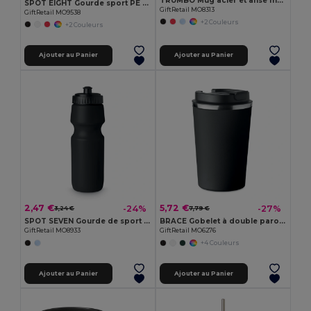
TRUMBO Mug acier et anse mousqueton
SPOT EIGHT Gourde sport PE 500ml
GiftRetail MO8313
GiftRetail MO9538
+2 Couleurs
+2 Couleurs
Ajouter au Panier
Ajouter au Panier
2,47 €
5,72 €
-24%
-27%
3,24 €
7,79 €
SPOT SEVEN Gourde de sport 700 ml
BRACE Gobelet à double paroi 350 ml
GiftRetail MO8933
GiftRetail MO6276
+4 Couleurs
Ajouter au Panier
Ajouter au Panier