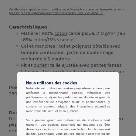
Veuillez noter qu'en raison du calibrage de l'écran, la couleur de l'image du produit
peut ne pas correspondre exactement à la couleur réelle du produit.
Caractéristiques :
Matière : 100%
coton
cardé piqué, 210 g/m² (183
: 85% coton/15% viscose)
Col et manches : col et poignets côtelés avec
bordure contrastée ; patte de boutonnage
renforcée à 3 boutons
Fit et
ourlet
: taille ajustée avec petites fentes
latérales ; bouton de rechange supplémentaire
à l'intérieur de la couture latérale
Nous utilisons des cookies
Poids
Notre site web utilise des cookies propriétaires et tiers pour
améliorer la fonctionnalité globale, mémoriser vos
280 g.
préférences, analyser les performances du site et garantir
une expérience de navigation fluide et personnalisée, y
Stock élévé
Personnalisé
compris du contenu adapté, des interactions optimisées
avec notre site web, et de la publicité.
Description :
Un élégant polo à manches courtes fabriqué en
Vous pouvez gérer vos préférences de cookies à tout
piqué de
coton
100% cardé respirant pour un
moment. Les cookies essentiels ne peuvent pas être
désactivés car ils sont requis pour le bon fonctionnement
confort quotidien fiable (la variante 183
du site. Cependant, vous pouvez choisir d’accepter ou de