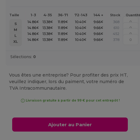
1-3
4-35
36-71
72-143
144 +
Taille
Stock
Quantit
14.86
13.38
11.89
10.40
9.66
368
€
€
€
€
€
S
14.86
13.38
11.89
10.40
9.66
610
€
€
€
€
€
M
14.86
13.38
11.89
10.40
9.66
452
€
€
€
€
€
L
14.86
13.38
11.89
10.40
9.66
378
€
€
€
€
€
XL
Sélections:
0
Vous êtes une entreprise? Pour profiter des prix HT,
veuillez indiquer, lors du paiment, votre numéro de
TVA Intracommunautaire.
Livraison gratuite à partir de 99 € pour cet entrepôt !
Ajouter au Panier