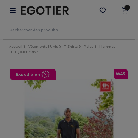
×
Appli Egotier
Obtenir l'appli
Meilleurs prix sur l’app !
Accueil
Vêtements | Unis
T-Shirts
Polos
Hommes
Egotier 30137
W45
Expédié en