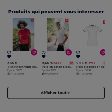
Produits qui peuvent vous interesser
E
3,55 €
9,66 €
9,66 €
15,04 €
13,74 €
-36%
-30%
T-shirt technique homme
Polo en coton bicolore pour homme. Couleur blanche
Polo bicolore en coton pour femme
Egotier 30127
Egotier 30136
Egotier 30138
+4 Couleurs
+1 Couleurs
+1 Couleurs
Afficher tout