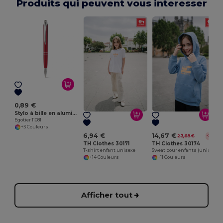
Produits qui peuvent vous interesser
E
0,89 €
Stylo à bille en aluminium
Egotier 11081
+3 Couleurs
6,94 €
14,67 €
23,68 €
-38%
TH Clothes 30171
TH Clothes 30174
T-shirt enfant unisexe
Sweat pour enfants (unisexe)
+14 Couleurs
+11 Couleurs
Afficher tout