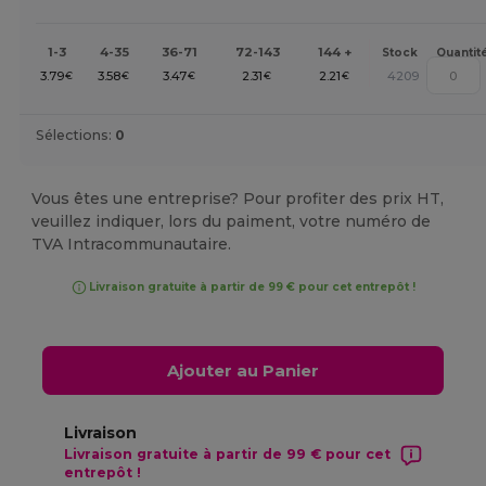
1-3
4-35
36-71
72-143
144 +
Stock
Quantit
3.79
3.58
3.47
2.31
2.21
4209
€
€
€
€
€
Sélections:
0
Vous êtes une entreprise? Pour profiter des prix HT,
veuillez indiquer, lors du paiment, votre numéro de
TVA Intracommunautaire.
Livraison gratuite à partir de 99 € pour cet entrepôt !
Ajouter au Panier
Livraison
Livraison gratuite à partir de 99 € pour cet
entrepôt !