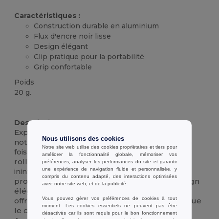
Caractéristiques :
Construction durable en aluminium
Flux d'encre noir lisse
Design élégant
Clip pratique pour la portabilité
Grip confortable
Poids
20 g.
Stock élévé
Description :
Expérimentez la précision de l'écriture avec
Nous utilisons des cookies
notre roller en aluminium avec clip. Conçu à la
Notre site web utilise des cookies propriétaires et tiers pour
fois pour le style et la fonctionnalité, ce stylo
améliorer la fonctionnalité globale, mémoriser vos
roller promet un flux d'encre noire fluide et
préférences, analyser les performances du site et garantir
une expérience de navigation fluide et personnalisée, y
ininterrompu, parfait pour les environnements
compris du contenu adapté, des interactions optimisées
professionnels ou l'usage personnel. Son design
avec notre site web, et de la publicité.
élégant et son corps en aluminium durable
Vous pouvez gérer vos préférences de cookies à tout
offrent une prise en main confortable, tandis que
moment. Les cookies essentiels ne peuvent pas être
le clip pratique assure une portabilité aisée.
désactivés car ils sont requis pour le bon fonctionnement