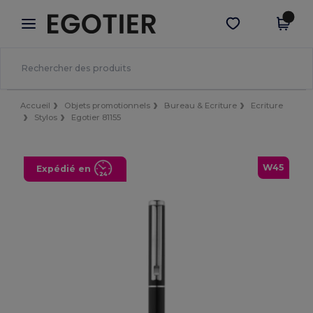
×
Appli Egotier
Obtenir l'appli
Meilleurs prix sur l’app !
Accueil
Objets promotionnels
Bureau & Ecriture
Ecriture
Stylos
Egotier 81155
W45
Expédié en