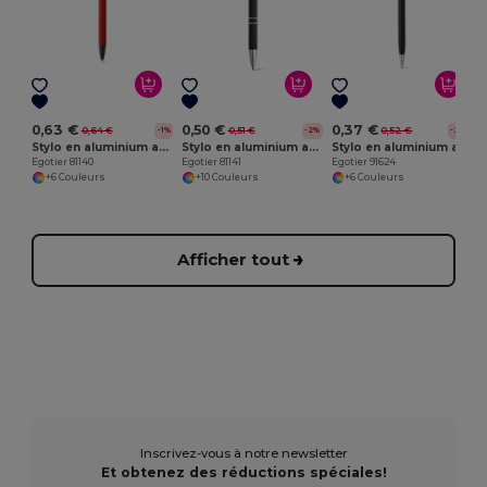
E
0,63 €
0,50 €
0,37 €
0,64 €
0,51 €
0,52 €
-1%
-2%
-28%
Stylo en aluminium avec finition en caoutchouc
Stylo en aluminium avec finition en caoutchouc
Stylo en aluminium avec mécanisme twist et embout tactile
Egotier 81140
Egotier 81141
Egotier 91624
+6 Couleurs
+10 Couleurs
+6 Couleurs
Afficher tout
Inscrivez-vous à notre newsletter
Et obtenez des réductions spéciales!