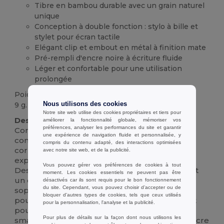
Tibre en bambou durable avec un grain naturel
unique
Conception à double fonction : stylo à bille et
stylet pour écran tactile
Elégant clip et embout en métal à finition mate
Pré-rempli d'encre noire à écriture fluide
Léger et confortable pour une utilisation
prolongée
Poids
Nous utilisons des cookies
9 g.
Notre site web utilise des cookies propriétaires et tiers pour
Description :
améliorer la fonctionnalité globale, mémoriser vos
préférences, analyser les performances du site et garantir
Combinez l'élégance naturelle avec la
une expérience de navigation fluide et personnalisée, y
commodité moderne. Ce stylo est doté d'un
compris du contenu adapté, des interactions optimisées
corps lisse en bambou véritable, offrant une
avec notre site web, et de la publicité.
expérience d'écriture confortable et durable.
Vous pouvez gérer vos préférences de cookies à tout
Des accents métalliques gris mat contrastés et
moment. Les cookies essentiels ne peuvent pas être
un clip robuste apportent une finition
désactivés car ils sont requis pour le bon fonctionnement
du site. Cependant, vous pouvez choisir d’accepter ou de
sophistiquée et contemporaine. Retournez-le
bloquer d'autres types de cookies, tels que ceux utilisés
pour utiliser le stylet soft-touch intégré, parfait
pour la personnalisation, l'analyse et la publicité.
pour naviguer avec précision sur les
Pour plus de détails sur la façon dont nous utilisons les
smartphones et les tablettes. Rempli d'une encre