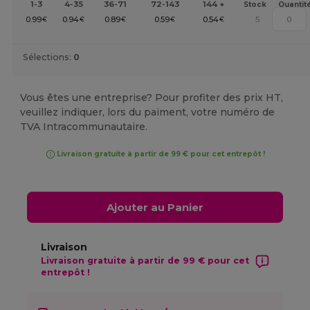
1-3
4-35
36-71
72-143
144 +
Stock
Quantit
0.99
0.94
0.89
0.59
0.54
5
€
€
€
€
€
Sélections:
0
Vous êtes une entreprise? Pour profiter des prix HT,
veuillez indiquer, lors du paiment, votre numéro de
TVA Intracommunautaire.
Livraison gratuite à partir de 99 € pour cet entrepôt !
Ajouter au Panier
Livraison
Livraison gratuite à partir de 99 € pour cet
entrepôt !