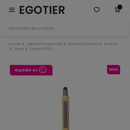
×
Appli Egotier
Obtenir l'appli
Meilleurs prix sur l’app !
Accueil
Objets promotionnels
Bureau & Ecriture
Ecriture
Stylos
Egotier 91770
W45
Expédié en