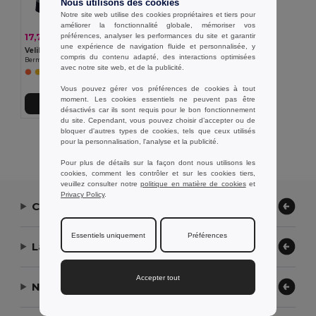
Nous utilisons des cookies
Notre site web utilise des cookies propriétaires et tiers pour
améliorer la fonctionnalité globale, mémoriser vos
préférences, analyser les performances du site et garantir
17,74 €
-35%
27,30 €
une expérience de navigation fluide et personnalisée, y
Velilla 36089
compris du contenu adapté, des interactions optimisées
Bermuda bicolore multi-poches (210g/m²), en coton (20%) et polyester (80%)
avec notre site web, et de la publicité.
Vous pouvez gérer vos préférences de cookies à tout
moment. Les cookies essentiels ne peuvent pas être
Ajouter au Panier
désactivés car ils sont requis pour le bon fonctionnement
du site. Cependant, vous pouvez choisir d’accepter ou de
bloquer d'autres types de cookies, tels que ceux utilisés
Affichage De Tous Les Produits.
pour la personnalisation, l'analyse et la publicité.
Pour plus de détails sur la façon dont nous utilisons les
cookies, comment les contrôler et sur les cookies tiers,
veuillez consulter notre
politique en matière de cookies
et
Privacy Policy
.
Contactez-nous
Essentiels uniquement
Préférences
Laissez-nous vous aider
Accepter tout
Notre entreprise