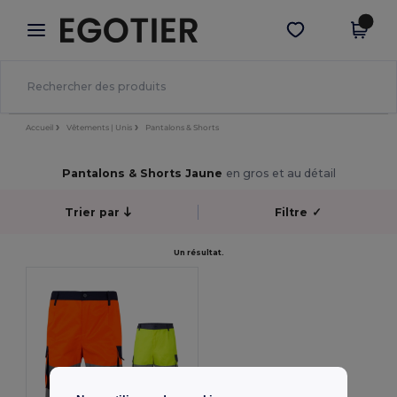
×
Appli Egotier
Obtenir l'appli
Meilleurs prix sur l’app !
Accueil
Vêtements | Unis
Pantalons & Shorts
Pantalons & Shorts Jaune
en gros et au détail
Trier par
Filtre
✓
Un résultat.