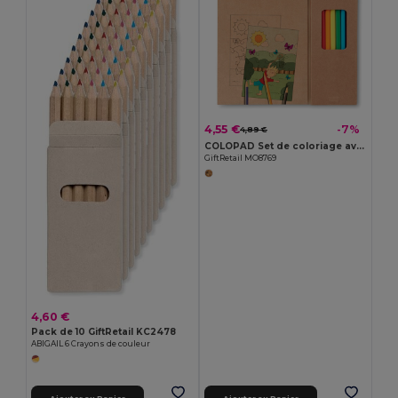
4,55 €
-7%
4,89 €
COLOPAD Set de coloriage avec bloc
GiftRetail MO8769
4,60 €
Pack de 10 GiftRetail KC2478
ABIGAIL 6 Crayons de couleur