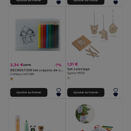
Ajouter au Panier
Ajouter au Panier
1,31 €
2,34 €
-7%
2,51 €
Set coloriage
RECREATION Set crayons de couleur en bois
Egotier 99335
GiftRetail MO7389
Ajouter au Panier
Ajouter au Panier