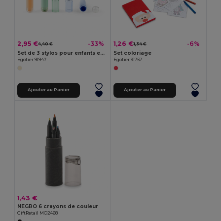
2,95 €
1,26 €
-33%
-6%
4,40 €
1,34 €
Set de 3 stylos pour enfants en ABS
Set coloriage
Egotier 91947
Egotier 91757
Ajouter au Panier
Ajouter au Panier
1,43 €
NEGRO 6 crayons de couleur
GiftRetail MO2468