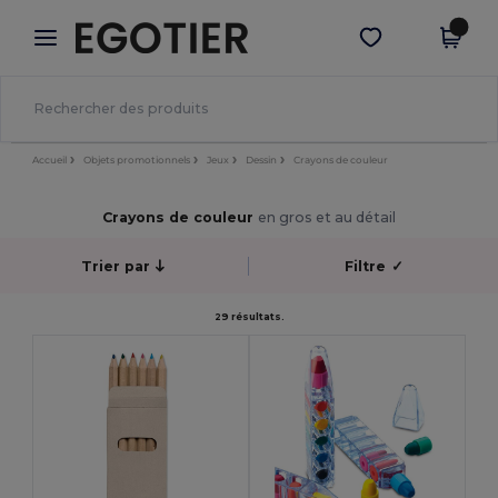
×
Appli Egotier
Obtenir l'appli
Meilleurs prix sur l’app !
Accueil
Objets promotionnels
Jeux
Dessin
Crayons de couleur
Crayons de couleur
en gros et au détail
Trier par
Filtre
✓
29 résultats.