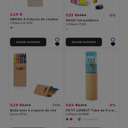
0,29 €
0,53 €
-9%
0,58 €
ABIGAIL 6 Crayons de couleur
MAGIC Set peint/cire
GiftRetail KC2478
GiftRetail IT1329
Ajouter au Panier
Ajouter au Panier
0,29 €
0,64 €
-14%
-9%
0,34 €
0,70 €
Boîte avec 6 crayons de cire
PETIT LAMBUT Tube de 6 crayons de couleur
Egotier 91754
GiftRetail MO8580
+1 Couleurs