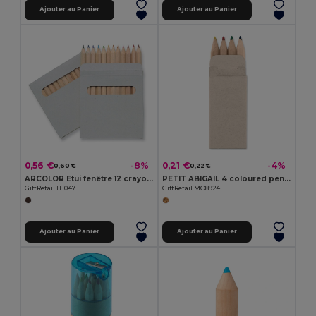
Ajouter au Panier
Ajouter au Panier
0,56 €
0,21 €
-8%
-4%
0,60 €
0,22 €
ARCOLOR Etui fenêtre 12 crayons
PETIT ABIGAIL 4 coloured pencils
GiftRetail IT1047
GiftRetail MO8924
Ajouter au Panier
Ajouter au Panier