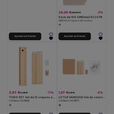
26,00 €
-3%
26,50 €
Pack de 100 GiftRetail KC2478
ABIGAIL 6 Crayons de couleur
Ajouter au Panier
Ajouter au Panier
3,97 €
1,07 €
-11%
-6%
4,48 €
1,13 €
TODO SET Set de 12 crayons en bois
LITTLE VANGOGH Set de coloriage
GiftRetail MO9836
GiftRetail MO9873