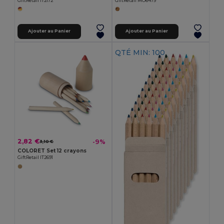
GiftRetail IT2172
GiftRetail MO6479
Ajouter au Panier
Ajouter au Panier
QTÉ MIN: 100
2,82 €
-9%
3,10 €
COLORET Set 12 crayons
GiftRetail IT2691