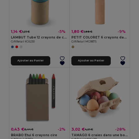
1,14 €
1,80 €
-5%
-9%
1,21 €
1,98 €
LAMBUT Tube 12 crayons de couleur K
PETIT COLORET 6 crayons dans un étui en bois
GiftRetail KC6230
GiftRetail MO9875
Ajouter au Panier
Ajouter au Panier
0,43 €
3,02 €
-2%
-28%
0,44 €
4,21 €
BRABO Etui 6 crayons cire
TAMAGO 6 craies dans une boîte à œufs