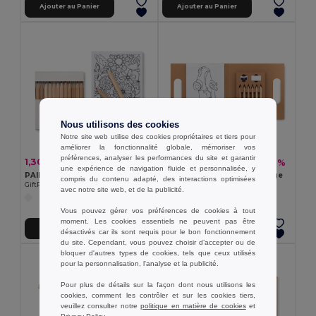
Ajouter au Panier
Ajouter au Panier
Nous utilisons des cookies
Notre site web utilise des cookies propriétaires et tiers pour
améliorer la fonctionnalité globale, mémoriser vos
préférences, analyser les performances du site et garantir
1,30 €
4,07 €
-9%
-7%
1,43 €
4,38 €
une expérience de navigation fluide et personnalisée, y
PAINT&RELAX Set de dessin adulte
FOLDER2 GO Set de coloriage
compris du contenu adapté, des interactions optimisées
GiftRetail MO8850
GiftRetail MO9544
avec notre site web, et de la publicité.
Vous pouvez gérer vos préférences de cookies à tout
moment. Les cookies essentiels ne peuvent pas être
Ajouter au Panier
Ajouter au Panier
désactivés car ils sont requis pour le bon fonctionnement
du site. Cependant, vous pouvez choisir d’accepter ou de
bloquer d'autres types de cookies, tels que ceux utilisés
pour la personnalisation, l'analyse et la publicité.
Pour plus de détails sur la façon dont nous utilisons les
cookies, comment les contrôler et sur les cookies tiers,
veuillez consulter notre
politique en matière de cookies
et