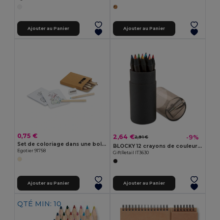
Ajouter au Panier
Ajouter au Panier
0,75 €
2,64 €
-9%
2,91 €
Set de coloriage dans une boîte carton
BLOCKY 12 crayons de couleurs noirs
Egotier 91758
GiftRetail IT3630
Ajouter au Panier
Ajouter au Panier
QTÉ MIN: 10