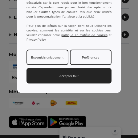
désactivés car ils sont requis pour le bon fonctionnement
du site. Cependant, vous pouvez choisir d’accepter ou de
bloquer d'autres types de cookies, tels que ceux utilisés
Laissez-nous vous aider
pour la personnalisation, l'analyse et la publicité.
Pour plus de détails sur la façon dont nous utilisons les
cookies, comment les contrôler et sur les cookies tiers,
Notre entreprise
veuillez consulter notre
politique en matière de cookies
et
Privacy Policy
.
Moyens de paiement
Essentiels uniquement
Préférences
Accepter tout
Méthodes d'expédition
👋
Bonjour