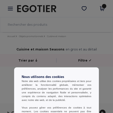
×
Appli Egotier
Obtenir l'appli
Meilleurs prix sur l’app !
Accueil
Objets promotionnels
Cuisine et maison
Cuisine et maison Seasons
en gros et au détail
Trier par
Filtre
✓
Aucun résultat.
Nous utilisons des cookies
Aucun résultat.
Notre site web utilise des cookies propriétaires et tiers pour
améliorer la fonctionnalité globale, mémoriser vos
Affichage De Tous Les Produits.
préférences, analyser les performances du site et garantir
une expérience de navigation fluide et personnalisée, y
compris du contenu adapté, des interactions optimisées
avec notre site web, et de la publicité.
Vous pouvez gérer vos préférences de cookies à tout
moment. Les cookies essentiels ne peuvent pas être
Contactez-nous