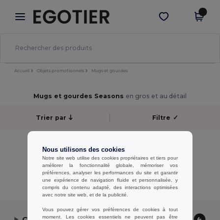
×
Appli Egotier
Obtenir l'appli
Meilleurs prix sur l’app !
Accueil
Objets promotionnels
Mugs et gourdes
Mugs et gourdes Seasons
en gros et au détail
Trier par
Filtre
✓
Aucun résultat.
Nous utilisons des cookies
Aucun résultat.
Notre site web utilise des cookies propriétaires et tiers pour
améliorer la fonctionnalité globale, mémoriser vos
Affichage De Tous Les Produits.
préférences, analyser les performances du site et garantir
une expérience de navigation fluide et personnalisée, y
compris du contenu adapté, des interactions optimisées
avec notre site web, et de la publicité.
Vous pouvez gérer vos préférences de cookies à tout
moment. Les cookies essentiels ne peuvent pas être
Contactez-nous