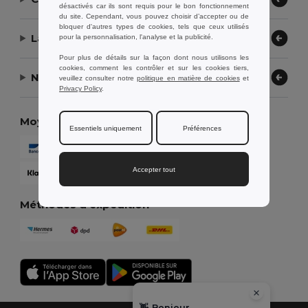
désactivés car ils sont requis pour le bon fonctionnement
du site. Cependant, vous pouvez choisir d’accepter ou de
bloquer d'autres types de cookies, tels que ceux utilisés
Laissez-nous vous aider
pour la personnalisation, l'analyse et la publicité.
Pour plus de détails sur la façon dont nous utilisons les
cookies, comment les contrôler et sur les cookies tiers,
Notre entreprise
veuillez consulter notre
politique en matière de cookies
et
Privacy Policy
.
Moyens de paiement
Essentiels uniquement
Préférences
Accepter tout
Méthodes d'expédition
👋
Bonjour