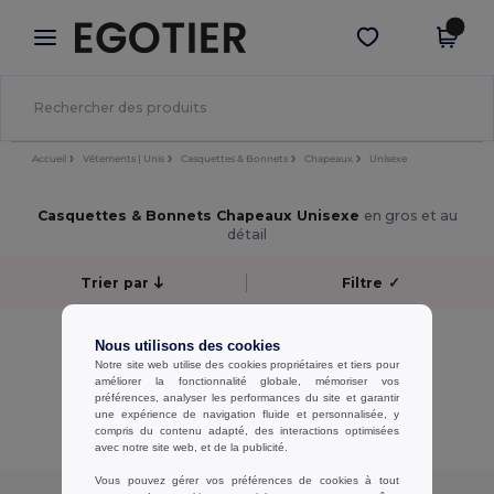
×
Appli Egotier
Obtenir l'appli
Meilleurs prix sur l’app !
Accueil
Vêtements | Unis
Casquettes & Bonnets
Chapeaux
Unisexe
Casquettes & Bonnets Chapeaux Unisexe
en gros et au
détail
Trier par
Filtre
✓
Aucun résultat.
Nous utilisons des cookies
Aucun résultat.
Notre site web utilise des cookies propriétaires et tiers pour
améliorer la fonctionnalité globale, mémoriser vos
préférences, analyser les performances du site et garantir
Affichage De Tous Les Produits.
une expérience de navigation fluide et personnalisée, y
compris du contenu adapté, des interactions optimisées
avec notre site web, et de la publicité.
Vous pouvez gérer vos préférences de cookies à tout