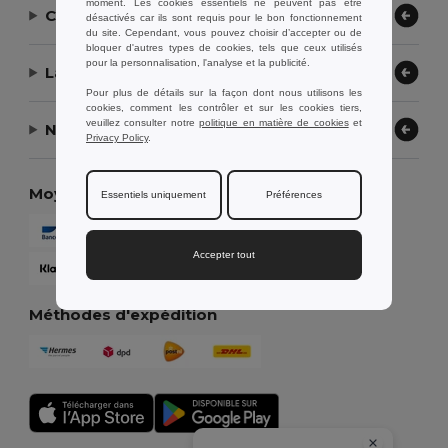
moment. Les cookies essentiels ne peuvent pas être
Contactez-nous
désactivés car ils sont requis pour le bon fonctionnement
du site. Cependant, vous pouvez choisir d’accepter ou de
bloquer d'autres types de cookies, tels que ceux utilisés
pour la personnalisation, l'analyse et la publicité.
Laissez-nous vous aider
Pour plus de détails sur la façon dont nous utilisons les
cookies, comment les contrôler et sur les cookies tiers,
veuillez consulter notre
politique en matière de cookies
et
Notre entreprise
Privacy Policy
.
Moyens de paiement
Essentiels uniquement
Préférences
Accepter tout
Méthodes d'expédition