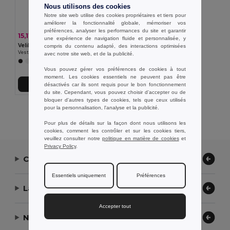
Nous utilisons des cookies
Notre site web utilise des cookies propriétaires et tiers pour
améliorer la fonctionnalité globale, mémoriser vos
préférences, analyser les performances du site et garantir
15,11 €
-35%
23,25 €
une expérience de navigation fluide et personnalisée, y
Velilla 36122
compris du contenu adapté, des interactions optimisées
Veste de cuisine à manches courtes en popeline (110g/m²), en coton (35%) et polyester (65%)
avec notre site web, et de la publicité.
Vous pouvez gérer vos préférences de cookies à tout
moment. Les cookies essentiels ne peuvent pas être
désactivés car ils sont requis pour le bon fonctionnement
Ajouter au Panier
du site. Cependant, vous pouvez choisir d’accepter ou de
bloquer d'autres types de cookies, tels que ceux utilisés
pour la personnalisation, l'analyse et la publicité.
Affichage De Tous Les Produits.
Pour plus de détails sur la façon dont nous utilisons les
cookies, comment les contrôler et sur les cookies tiers,
veuillez consulter notre
politique en matière de cookies
et
Privacy Policy
.
Contactez-nous
Essentiels uniquement
Préférences
Laissez-nous vous aider
Accepter tout
Notre entreprise