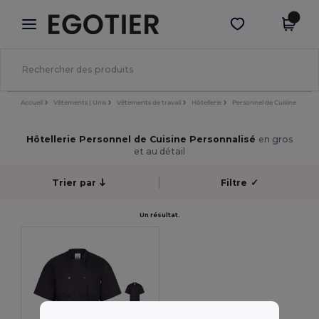
×
Appli Egotier
Obtenir l'appli
Meilleurs prix sur l’app !
Accueil
Vêtements | Unis
Vêtements de travail
Hôtellerie
Personnel de Cuisine
Hôtellerie Personnel de Cuisine Personnalisé
en gros
et au détail
Trier par
Filtre
✓
Un résultat.