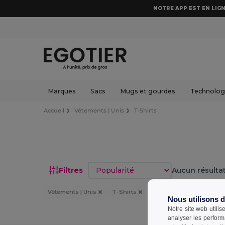
NOTRE APP EST EN LIGN
Marques
Sacs
Mugs et gourdes
Technologi
Accueil
Vêtements | Unis
T-Shirts
Trier par
Filtres
Aucun résultat
Vêtements | Unis
T-Shirts
Matière : Chiné
Nous utilisons 
Notre site web utilis
analyser les perform