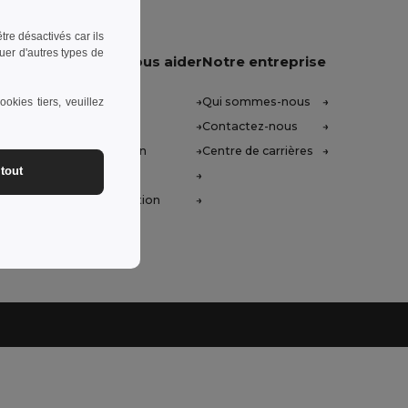
re désactivés car ils
uer d'autres types de
Laissez-nous vous aider
Notre entreprise
Centre d'aide (FAQ)
Qui sommes-nous
okies tiers, veuillez
Prix de Gros
Contactez-nous
Droit de rétractation
Centre de carrières
tout
Glossaire
Méthodes d'expédition
h-14h