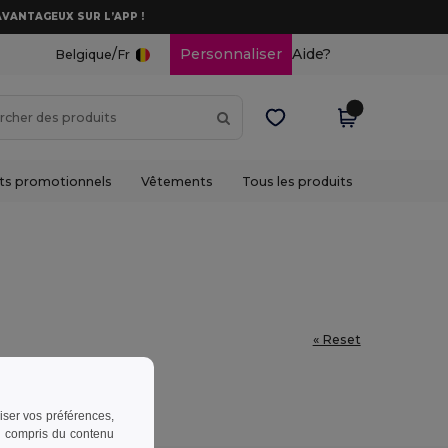
AVANTAGEUX SUR L’APP !
/
Personnaliser
Aide?
Belgique
Fr
ts promotionnels
Vêtements
Tous les produits
« Reset
riser vos préférences,
 y compris du contenu