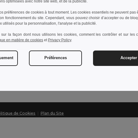
ons optimisées avec notre site web, et de la publicité.
s préférences de cookies à tout moment. Les cookies essentiels ne peuvent pas êt
bon fonctionnement du site. Cependant, vous pouvez choisir d’accepter ou de bloq
Contactez-nous
 utilisés pour la personnalisation, l'analyse et la publicité.
Service Client
 sur la façon dont nous utilisons les cookies, comment les contrôler et sur les co
ique en matière de cookies
et
Privacy Policy
.
client@egotier.be
Ventes
ventes@egotier.be
quement
Préférences
Accepter 
Hotline
+32 2 586 21 98
Lundi - Jeudi : 10h-13h & 14h-17h30 Vendredi : 10
litique de Cookies
|
Plan du Site