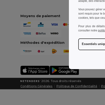
adapté, des interacti
Vous pouvez gérer vo
sont requis pour le 
Moyens de paiement
cookies, tels que ceux
Pour plus de détails
consulter notre
polit
Méthodes d'expédition
Essentiels uni
2026. Tous droits réservés
Conditions Générales
|
Politique de Confidentialité
|
Po