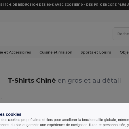
E ! 10 € DE RÉDUCTION DÈS 80 € AVEC EGOTIER10 – DES PRIX ENCORE PLUS 
e et Accessoires
Cuisine et maison
Sports et Loisirs
Obje
T-Shirts Chiné
en gros et au détail
.
des cookies
e des cookies propriétaires et tiers pour améliorer la fonctionnalité globale, mémo
ances du site et garantir une expérience de navigation fluide et personnalisée,