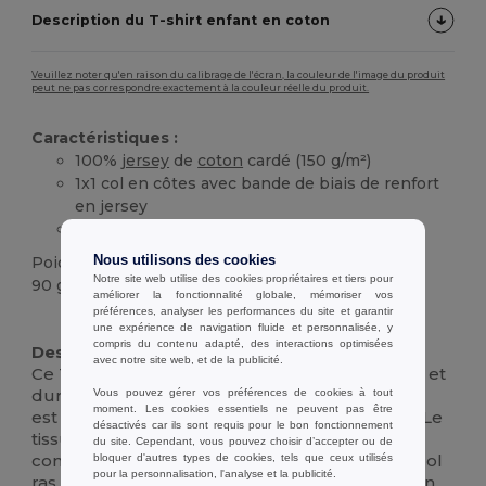
Description du T-shirt enfant en coton
Veuillez noter qu'en raison du calibrage de l'écran, la couleur de l'image du produit
peut ne pas correspondre exactement à la couleur réelle du produit.
Caractéristiques :
100%
jersey
de
coton
cardé (150 g/m²)
1x1 col en côtes avec bande de biais de renfort
en jersey
Double couture des manches et de l'ourlet
Poids
Nous utilisons des cookies
Notre site web utilise des cookies propriétaires et tiers pour
90 g.
améliorer la fonctionnalité globale, mémoriser vos
préférences, analyser les performances du site et garantir
Stock élévé
Personnalisé
une expérience de navigation fluide et personnalisée, y
compris du contenu adapté, des interactions optimisées
Description :
avec notre site web, et de la publicité.
Ce T-shirt
unisexe
est un essentiel confortable et
durable de la garde-robe de chaque enfant. Il
Vous pouvez gérer vos préférences de cookies à tout
moment. Les cookies essentiels ne peuvent pas être
est fabriqué en
jersey
de
coton
cardé à 100 %. Le
désactivés car ils sont requis pour le bon fonctionnement
tissu doux et respirant (150 g/m²) assure un
du site. Cependant, vous pouvez choisir d’accepter ou de
confort tout au long de la journée. Doté d'un col
bloquer d'autres types de cookies, tels que ceux utilisés
pour la personnalisation, l'analyse et la publicité.
ras du cou classique et d'une bande de biais en