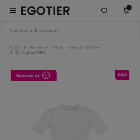
×
Appli Egotier
Obtenir l'appli
Meilleurs prix sur l’app !
Accueil
Vêtements | Unis
T-Shirts
Unisexe
TH Clothes 30168
W45
Expédié en