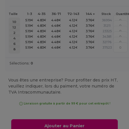
1-3
4-35
36-71
72-143
144 +
Taille
Stock
Quantit
5.19
4.83
4.48
4.12
3.76
36994
€
€
€
€
€
10
5.19
4.83
4.48
4.12
3.76
31211
€
€
€
€
€
12
5.19
4.83
4.48
4.12
3.76
23325
€
€
€
€
€
2
5.19
4.83
4.48
4.12
3.76
34381
€
€
€
€
€
4
5.19
4.83
4.48
4.12
3.76
32176
€
€
€
€
€
6
5.19
4.83
4.48
4.12
3.76
37523
€
€
€
€
€
8
Sélections:
0
Vous êtes une entreprise? Pour profiter des prix HT,
veuillez indiquer, lors du paiment, votre numéro de
TVA Intracommunautaire.
Livraison gratuite à partir de 99 € pour cet entrepôt !
Ajouter au Panier