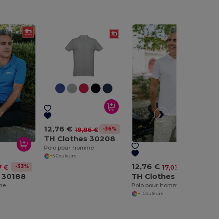
12,76 €
-36%
19,86 €
TH Clothes 30208
Polo pour homme
+5 Couleurs
12,76 €
-33%
-25%
7 €
17,03 €
 30188
TH Clothes 30209
me
Polo pour homme
+1 Couleurs