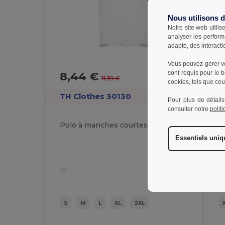
Nous utilisons 
Notre site web utilis
analyser les perform
adapté, des interacti
Vous pouvez gérer vo
8,44 €
sont requis pour le 
-26%
11,39 €
cookies, tels que ceux
TH Clothes 30130
Pour plus de détails
T
consulter notre
polit
Polo à manches courtes en coton pour hommes. Couleur blanche
Essentiels uni
S
M
L
XL
2XL