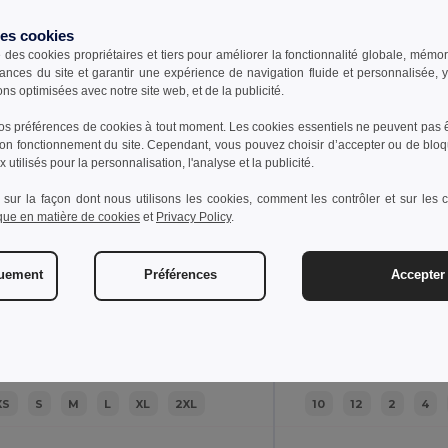
des cookies
e des cookies propriétaires et tiers pour améliorer la fonctionnalité globale, mémo
ances du site et garantir une expérience de navigation fluide et personnalisée,
ons optimisées avec notre site web, et de la publicité.
s préférences de cookies à tout moment. Les cookies essentiels ne peuvent pas êt
bon fonctionnement du site. Cependant, vous pouvez choisir d’accepter ou de bloq
7,95 €
9,79 €
-28%
 utilisés pour la personnalisation, l'analyse et la publicité.
10,73 €
13,60 €
 sur la façon dont nous utilisons les cookies, comment les contrôler et sur les co
TH Clothes 30172
H Clothes 30175
ique en matière de cookies
et
Privacy Policy
.
Polo à manches courtes pour homme. Couleur blanche
quement
Préférences
Accepter 
XS
S
M
L
XL
2XL
10
12
2
4