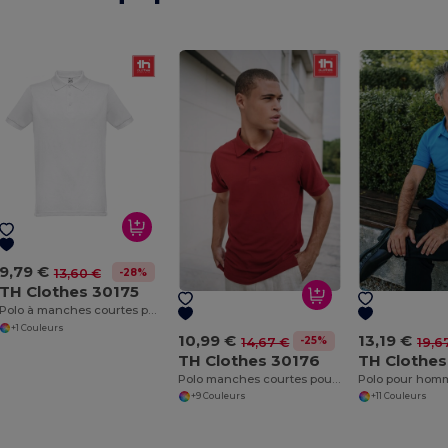
9,79 €
-28%
13,60 €
TH Clothes 30175
Polo à manches courtes pour homme. Couleur blanche
+1 Couleurs
10,99 €
13,19 €
-25%
14,67 €
19,6
TH Clothes 30176
TH Clothes
Polo manches courtes pour homme
Polo pour hom
+9 Couleurs
+11 Couleurs