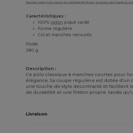
Veuillez noter qu'en raison du calibrage de l'écran, la couleur de l'image du p
Caractéristiques :
100%
coton
piqué cardé
Forme régulière
Col et manches nervurés
Poids
280 g.
Stock élévé
Personnalisé
Description :
Ce polo classique à manches courtes pour ho
élégance. Sa coupe régulière est dotée d'un co
une touche de style décontracté et faciliten
de durabilité et une finition propre, tandis q
Livraison