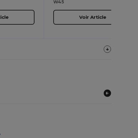
W45
icle
Voir Article
r