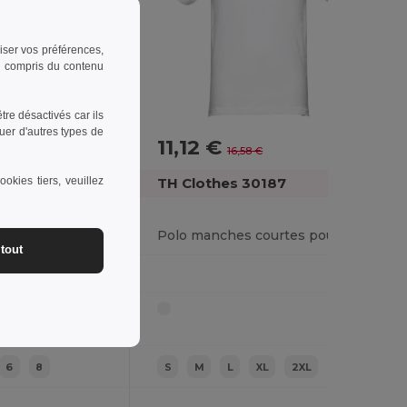
riser vos préférences,
 y compris du contenu
re désactivés car ils
uer d'autres types de
11,12 €
-26%
-33%
16,58 €
okies tiers, veuillez
TH Clothes 30187
Polo à manches courtes pour enfants (unisexe). Couleur blanche
Polo manches courtes pour homme en coton cardé
tout
6
8
S
M
L
XL
2XL