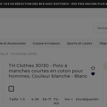
E ! 10 € DE RÉDUCTION DÈS 80 € AVEC EGOTIER10 – DES PRIX ENCORE PLUS 
e et Accessoires
Cuisine et maison
Sports et Loisirs
Obje
mes
TH Clothes 30130
TH Clothes 30130 - Polo à
manches courtes en coton pour
hommes. Couleur blanche -
Blanc
Taille
1-3
4-35
36-71
72-
144 +
Stock
Quantité
143