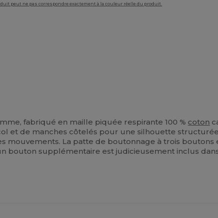
roduit peut ne pas correspondre exactement à la couleur réelle du produit.
mme, fabriqué en maille piquée respirante 100 %
coton
ca
l et de manches côtelés pour une silhouette structurée. D
t les mouvements. La patte de boutonnage à trois boutons
u'un bouton supplémentaire est judicieusement inclus dans