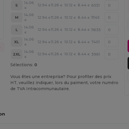
14.06
12.94
11.26
10.12
8.44
S
6551
€
€
€
€
€
14.06
12.94
11.26
10.12
8.44
M
11145
€
€
€
€
€
14.06
12.94
11.26
10.12
8.44
L
11635
€
€
€
€
€
14.06
12.94
11.26
10.12
8.44
XL
7401
€
€
€
€
€
s
14.06
12.94
11.26
10.12
8.44
2XL
3961
€
€
€
€
€
Sélections:
0
Vous êtes une entreprise? Pour profiter des prix
HT, veuillez indiquer, lors du paiment, votre numéro
de TVA Intracommunautaire.
on