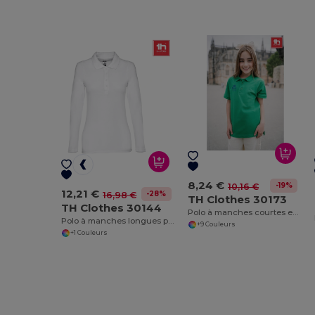
8,24 €
-19%
10,16 €
12,21 €
-28%
16,98 €
TH Clothes 30173
TH Clothes 30144
Polo à manches courtes en coton pour enfants (unisexe)
Polo à manches longues pour femmes en coton cardé
+9 Couleurs
+1 Couleurs