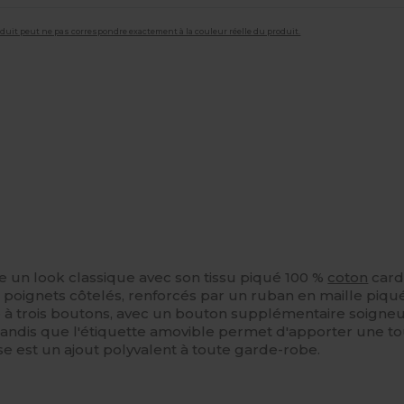
roduit peut ne pas correspondre exactement à la couleur réelle du produit.
un look classique avec son tissu piqué 100 %
coton
cardé
s poignets côtelés, renforcés par un ruban en maille piqu
 trois boutons, avec un bouton supplémentaire soigneu
s, tandis que l'étiquette amovible permet d'apporter une t
e est un ajout polyvalent à toute garde-robe.