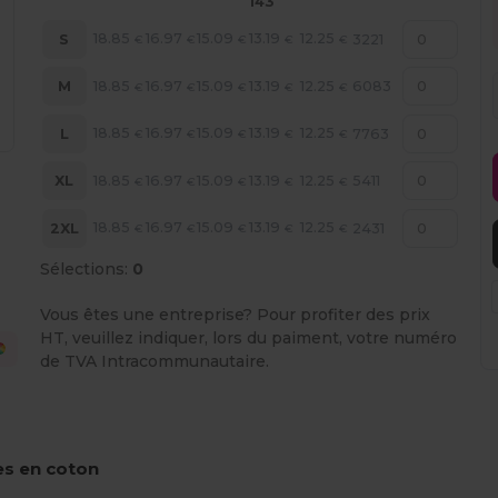
143
18.85
16.97
15.09
13.19
12.25
S
3221
€
€
€
€
€
18.85
16.97
15.09
13.19
12.25
M
6083
€
€
€
€
€
18.85
16.97
15.09
13.19
12.25
L
7763
€
€
€
€
€
18.85
16.97
15.09
13.19
12.25
XL
5411
€
€
€
€
€
18.85
16.97
15.09
13.19
12.25
2XL
2431
€
€
€
€
€
Sélections:
0
Vous êtes une entreprise? Pour profiter des prix
HT, veuillez indiquer, lors du paiment, votre numéro
de TVA Intracommunautaire.
s en coton