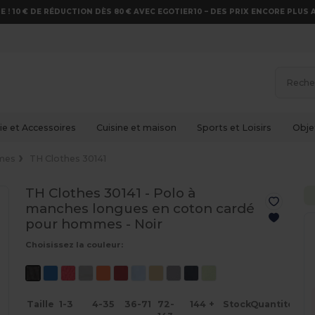
E ! 10 € DE RÉDUCTION DÈS 80 € AVEC EGOTIER10 – DES PRIX ENCORE PLUS 
e et Accessoires
Cuisine et maison
Sports et Loisirs
Obje
mes
TH Clothes 30141
TH Clothes 30141 - Polo à
manches longues en coton cardé
pour hommes -
Noir
Choisissez la couleur:
Taille
1-3
4-35
36-71
72-
144 +
Stock
Quantité