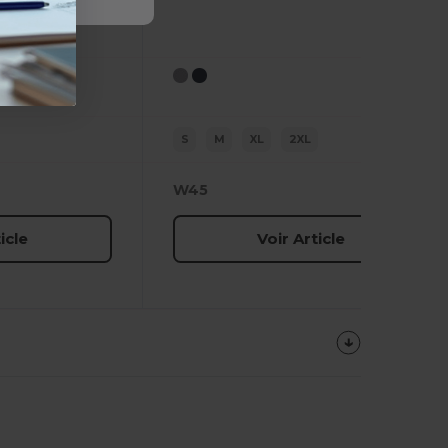
S
M
XL
2XL
W45
icle
Voir Article