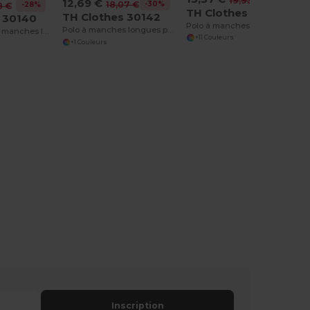
19,93 €
12,69 €
-30%
18,07 €
-28%
8 €
TH Clothes 30143
TH Clothes 30142
 30140
Polo à manches longues pour homme
Polo à manches longues pour homme
Polo en coton à manches longues pour hommes
+11 Couleurs
+1 Couleurs
Inscription