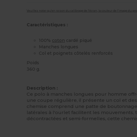
Veuillez noter qu'en raison du calibrage de l'écran, la couleur de l'image du p
Caractéristiques :
100%
coton
cardé piqué
Manches longues
Col et poignets côtelés renforcés
Poids
360 g.
Stock élévé
Personnalisé
Description :
Ce polo à manches longues pour homme offre 
une coupe régulière, il présente un col et de
chemise comprend une patte de boutonnage à
latérales à l'ourlet facilitent les mouvement
décontractées et semi-formelles, cette chemis