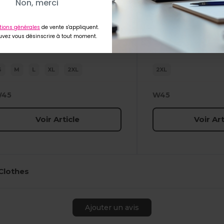
Non, merci
tions générales
de vente s'appliquent.
vez vous désinscrire à tout moment.
S
M
L
XL
2XL
2XL
45
W45
Voir Article
Voir Art
 Clothes
Ajouter un avis