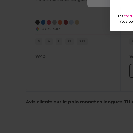
Les
condi
Vous pou
+3 Couleurs
S
M
L
XL
2XL
W45
W
Avis clients sur le polo manches longues TH