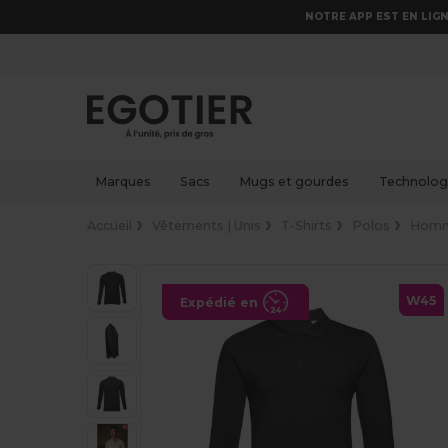
NOTRE APP EST EN LIGN
Marques
Sacs
Mugs et gourdes
Technologi
Accueil
Vêtements | Unis
T-Shirts
Polos
Hom
W45
Expédié en