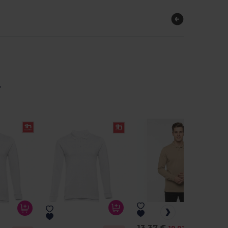
r
13,37 €
-33%