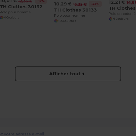
10,01 €
-19%
12,36 €
12,21 €
16,9
10,29 €
-33%
15,33 €
TH Clothes 30132
TH Clothes
TH Clothes 30133
Polo pour homme
Polo pour homme
+1 Couleurs
+1 Couleurs
+25 Couleurs
Afficher tout