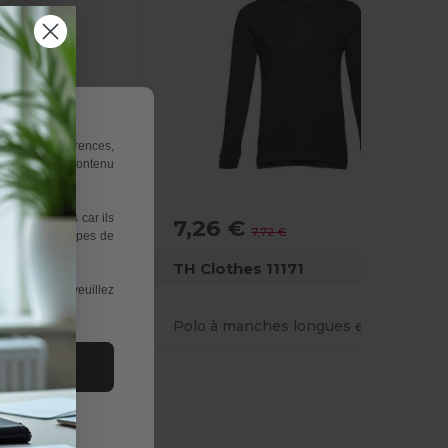
riser vos préférences,
 y compris du contenu
re désactivés car ils
7,26 €
-1%
-6%
7,72 €
uer d'autres types de
TH Clothes 11171
okies tiers, veuillez
Polo en coton à manches longues pour hommes
Polo à manches longues en coton cardé pour hommes
tout